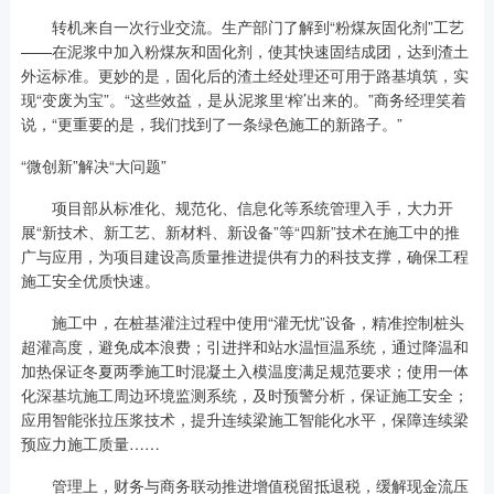
转机来自一次行业交流。生产部门了解到“粉煤灰固化剂”工艺
——在泥浆中加入粉煤灰和固化剂，使其快速固结成团，达到渣土
外运标准。更妙的是，固化后的渣土经处理还可用于路基填筑，实
现“变废为宝”。“这些效益，是从泥浆里‘榨’出来的。”商务经理笑着
说，“更重要的是，我们找到了一条绿色施工的新路子。”
“微创新”解决“大问题”
项目部从标准化、规范化、信息化等系统管理入手，大力开
展“新技术、新工艺、新材料、新设备”等“四新”技术在施工中的推
广与应用，为项目建设高质量推进提供有力的科技支撑，确保工程
施工安全优质快速。
施工中，在桩基灌注过程中使用“灌无忧”设备，精准控制桩头
超灌高度，避免成本浪费；引进拌和站水温恒温系统，通过降温和
加热保证冬夏两季施工时混凝土入模温度满足规范要求；使用一体
化深基坑施工周边环境监测系统，及时预警分析，保证施工安全；
应用智能张拉压浆技术，提升连续梁施工智能化水平，保障连续梁
预应力施工质量……
管理上，财务与商务联动推进增值税留抵退税，缓解现金流压