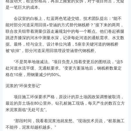
格波动大，租赁价格高，再加上频繁的安拆，对于项目而言，无疑
是一笔巨大的成本。
会议室的白板上，红蓝两色笔迹交错。技术团队提出：“能不
能对部分河道采用回填+管涵的方式替代钢栈桥？”接下来的两周，
联合攻关组带着测量仪器走遍规划中的每一个断点。他们卷起裤腿
跳进齐膝深的河水中测量水深，记录每处河道的通航需求、水文数
据。最终，经与业主、设计单位沟通，5座非关键河道的钢栈桥
被“砍掉”，部分河道采用回填埋设管涵替代钢栈桥。
“不是简单地做减法。”项目负责人指着变更后的图纸说，“这5
处河道水流平缓、无通航要求。”变更方案落地后，钢栈桥数量定
格在10座，用钢量减少约50%。
泥浆的“环保变形记”
项目施工环保要求严格，原设计的弃土场因政策调整被取消，
最近的弃土场在80公里外。钻孔桩施工现场，每天产生的数百立方
米泥浆面临“无处可去”。
“那段时间，我看着泥浆池就发愁。”现场技术员说，“桩基施工
不能停，泥浆却越积越多。”