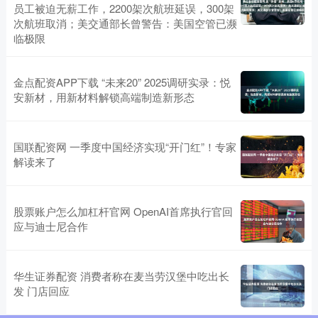
员工被迫无薪工作，2200架次航班延误，300架
次航班取消；美交通部长曾警告：美国空管已濒
临极限
金点配资APP下载 “未来20” 2025调研实录：悦
安新材，用新材料解锁高端制造新形态
国联配资网 一季度中国经济实现“开门红”！专家
解读来了
股票账户怎么加杠杆官网 OpenAI首席执行官回
应与迪士尼合作
华生证券配资 消费者称在麦当劳汉堡中吃出长
发 门店回应