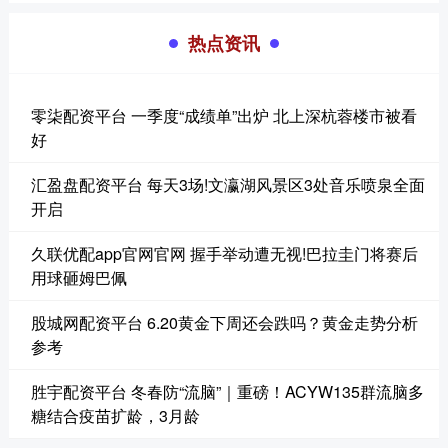
热点资讯
零柒配资平台 一季度“成绩单”出炉 北上深杭蓉楼市被看
好
汇盈盘配资平台 每天3场!文瀛湖风景区3处音乐喷泉全面
开启
久联优配app官网官网 握手举动遭无视!巴拉圭门将赛后
用球砸姆巴佩
股城网配资平台 6.20黄金下周还会跌吗？黄金走势分析
参考
胜宇配资平台 冬春防“流脑”｜重磅！ACYW135群流脑多
糖结合疫苗扩龄，3月龄