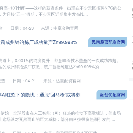
“按‘身高×10’计酬”——这样的薪资条件，出现在不少景区招聘NPC的公
为迎接“五一”假期，不少景区近期集中发布N....
查
日期：04-23
来源：中赢金融官网
肃成州锌冶炼厂成功量产Zn99.998%
民间股票配资官网
道上，0.001%的纯度提升，都意味着技术壁垒的一次成功跨越。
成州锌冶炼厂获悉，该厂首批纯度达Zn99.998%的....
配查
日期：04-21
来源：达慧配资官网
6年AI狂欢下的隐忧：通胀“回马枪”或将刺
融创优配官网
6年伊始，全球股市在人工智能（AI）狂热的推动下高歌猛进，但市场
这场派对戛然而止的巨大威胁：部分由科技投资热潮引发的....