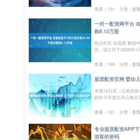
查看：
131
分类：
配
一对一配资网平台 名
购5.13万股
热点栏目 自选股 数据中
告，该公司于2026年1月2
查看：
168
分类：
配
股票配资官网 婴幼
本报16日讯（记者薛
奶的卡车发往舟山馋文
业....
查看：
121
分类：
配
专业股票配资APP下
游客的密码