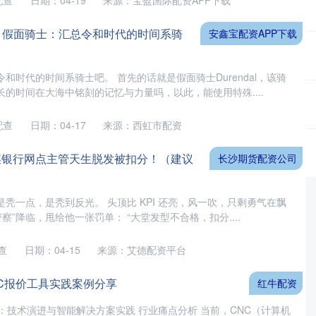
配查
日期：04-19
来源：宝盈国际配资APP下载
载 假面骑士：汇总令和时代的时间系骑
安鑫宝配资APP下载
和时代的时间系骑士吧。 首先的话就是假面骑士Durendal，该骑
的时间在大海中铭刻的记忆与力量吗，以此，能使用特殊....
配查
日期：04-17
来源：西虹市配资
某银行网点主管天生脱发被扣分！（建议
长沙期货配资公司
秃一点，是秃到反光。 头顶比 KPI 还亮，风一吹，只剩勇气在飘
察”降临，甩给他一张罚单： “大堂发型不合格，扣分....
查
日期：04-15
来源：艾德配资平台
NC报价工具实践案例分享
红牛配资
：技术演进与智能解决方案实践 行业痛点分析 当前，CNC（计算机