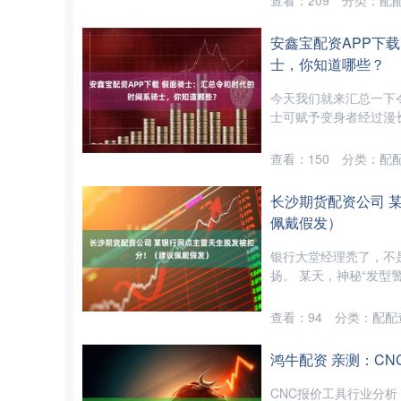
查看：
209
分类：
配
安鑫宝配资APP下
士，你知道哪些？
今天我们就来汇总一下令
士可赋予变身者经过漫长
查看：
150
分类：
配
长沙期货配资公司 
佩戴假发）
银行大堂经理秃了，不是
扬。 某天，神秘“发型警
查看：
94
分类：
配配
鸿牛配资 亲测：C
CNC报价工具行业分析