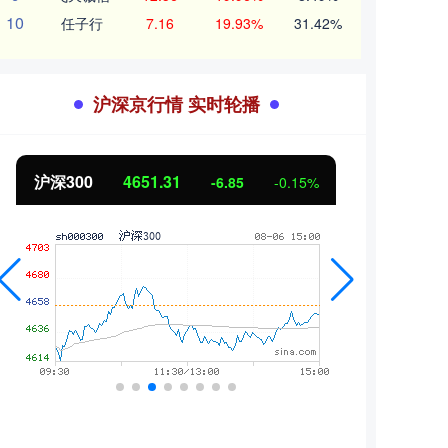
10
任子行
7.16
19.93%
31.42%
沪深京行情 实时轮播
沪深300
4651.31
北证
-6.85
-0.15%