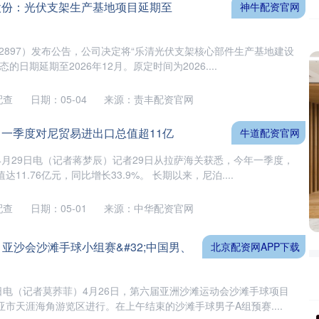
股份：光伏支架生产基地项目延期至
神牛配资官网
02897）发布公告，公司决定将“乐清光伏支架核心部件生产基地建设
的日期延期至2026年12月。原定时间为2026....
配查
日期：05-04
来源：责丰配资官网
：一季度对尼贸易进出口总值超11亿
牛道配资官网
4月29日电（记者蒋梦辰）记者29日从拉萨海关获悉，今年一季度，
11.76亿元，同比增长33.9%。 长期以来，尼泊....
配查
日期：05-01
来源：中华配资官网
 亚沙会沙滩手球小组赛&#32;中国男、
北京配资网APP下载
日电（记者莫荞菲）4月26日，第六届亚洲沙滩运动会沙滩手球项目
市天涯海角游览区进行。在上午结束的沙滩手球男子A组预赛....