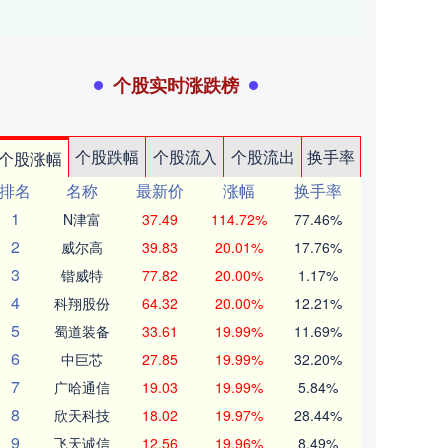
个股实时涨跌榜
个股跌幅
个股流入
个股流出
换手率
个股涨幅
排名
名称
最新价
涨幅
换手率
1
N津富
37.49
114.72%
77.46%
2
威尔高
39.83
20.01%
17.76%
3
锴威特
77.82
20.00%
1.17%
4
科翔股份
64.32
20.00%
12.21%
5
蜀道装备
33.61
19.99%
11.69%
6
中巨芯
27.85
19.99%
32.20%
7
广哈通信
19.03
19.99%
5.84%
8
欣天科技
18.02
19.97%
28.44%
9
飞天诚信
12.56
19.96%
8.49%