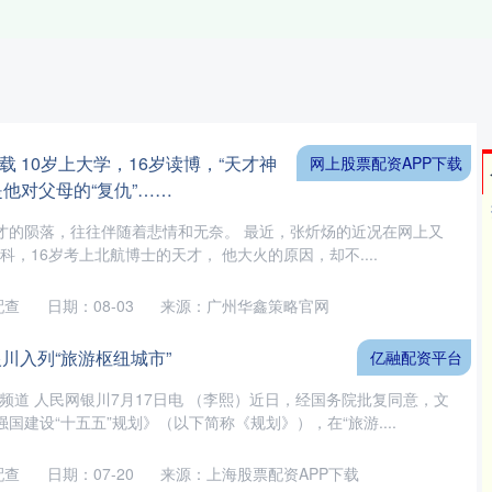
载 10岁上大学，16岁读博，“天才神
网上股票配资APP下载
他对父母的“复仇”……
 天才的陨落，往往伴随着悲情和无奈。 最近，张炘炀的近况在网上又
科，16岁考上北航博士的天才， 他大火的原因，却不....
配查
日期：08-03
来源：广州华鑫策略官网
川入列“旅游枢纽城市”
亿融配资平台
频道 人民网银川7月17日电 （李熙）近日，经国务院批复同意，文
国建设“十五五”规划》（以下简称《规划》），在“旅游....
配查
日期：07-20
来源：上海股票配资APP下载