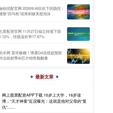
融创优配官网 2026年AI狂欢下的隐忧：
通胀“回马枪”或将刺破美股泡沫
七星配资官网 11月27日福立转债下跌
1.12%，转股溢价率17.67%
热丰网 需求爆棚！博通Q4业绩超预期
料当前财季AI芯片销售额翻番
最新文章
网上股票配资APP下载 10岁上大学，16岁读
博，“天才神童”近况曝光：这就是他对父母的“复
仇”……