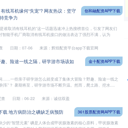
 有线耳机缘何“失宠”? 网友热议：坚守
创和融配资APP下载
特竞争力
底是谁取消有线耳机的”这一话题迅速冲上热搜榜首位，引发了网友们
对智能手机厂商取消有线耳机接口的做法表达了强烈不满，认为
查
日期：07-06
来源：辉煌配资平台app下载官网
深证成指
14110.12
%
-34.08
-0.24%
 野趣、险途一线之隔，研学游市场该如
金十配资APP下载
洞……一些亲子研学游怎么就变成了集体大冒险？野趣、险途一线之
刹车”？ 暑期将至，研学游市场不断升温。然而，爬土路、挖水....
配查
日期：06-22
来源：诚信双盈
P下载 地方病防治之碘缺乏病预防
361股票配资网APP下载
缺少的“智慧元素” 碘是人体合成甲状腺激素的核心原料，甲状腺激素