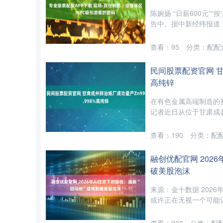
陈婉扬 “日薪600元”
告中。据中新经纬报道，
查看：
95
分类：
配配
民间股票配资官网 甘
高纯锌
在有色金属高端制造的赛
记者近日从位于甘肃成县的
查看：
190
分类：
配
融创优配官网 202
破美股泡沫
来源：金十数据 202
或许正在无视一个可能让