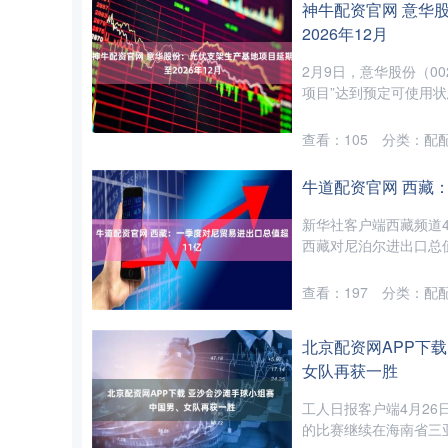
神牛配资官网 意华
2026年12月
2月9日，意华股份（0
项目”达到预定可使用状态
查看：
105
分类：
配
牛道配资官网 西藏
新华社客户端西藏频道
西藏对尼泊尔进出口总值达
查看：
197
分类：
配
北京配资网APP下载
女队再获一胜
工人日报客户端4月26
的比赛继续在海南省三亚