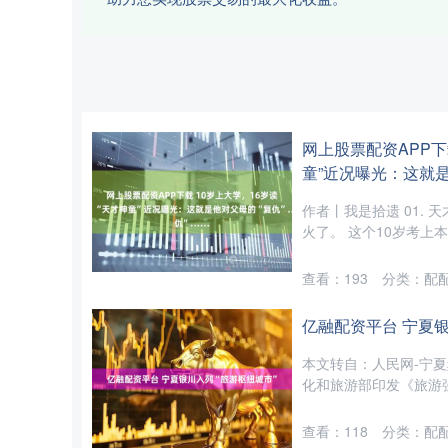
网上股票配资APP下
童”近况曝光：这就是
作者丨我是拾遗 01.
火了。 这个10岁考上本
查看：
193
分类：
配
亿融配资平台 宁夏银
本文转自：人民网-宁夏
化和旅游部印发《旅游强
查看：
118
分类：
配