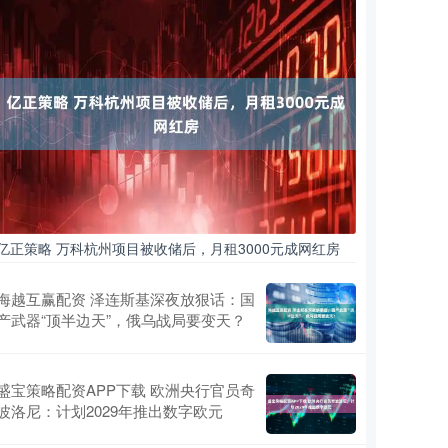
亿正策略 万科杭州项目被收储后，月租3000元成网红房
海越互赢配资 泽连斯基深夜放狠话：国
产武器“顶半边天”，俄乌战局要变天？
盛宝策略配资APP下载 欧洲央行官员奇
波洛尼：计划2029年推出数字欧元