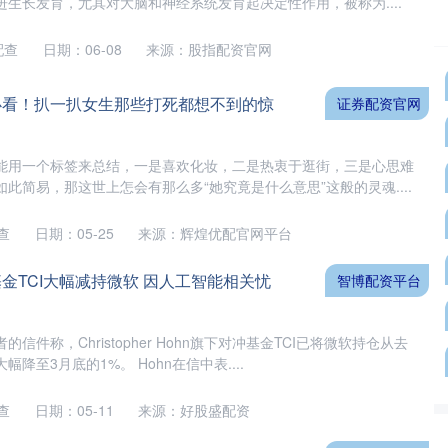
生长发育，尤其对大脑和神经系统发育起决定性作用，被称为....
配查
日期：06-08
来源：股指配资官网
必看！扒一扒女生那些打死都想不到的惊
证券配资官网
能用一个标签来总结，一是喜欢化妆，二是热衷于逛街，三是心思难
此简易，那这世上怎会有那么多“她究竟是什么意思”这般的灵魂....
查
日期：05-25
来源：辉煌优配官网平台
金TCI大幅减持微软 因人工智能相关忧
智博配资平台
信件称，Christopher Hohn旗下对冲基金TCI已将微软持仓从去
降至3月底的1%。 Hohn在信中表....
查
日期：05-11
来源：好股盛配资