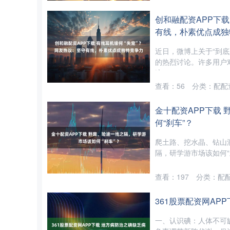
创和融配资APP下载
有线，朴素优点成独
近日，微博上关于“到
的热烈讨论。许多用户
这....
查看：
56
分类：
配配
上证指数
3900.35
-0.01%
21.92
0.57
金十配资APP下载
何“刹车”？
爬土路、挖水晶、钻山
隔，研学游市场该如何“
查看：
197
分类：
配
361股票配资网AP
一、认识碘：人体不可