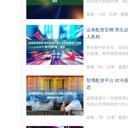
负责调节新陈代谢、促进
查看：
138
分类：
配
证券配资官网 男生
人真相
男生眼中的女生，往往
以捉摸。然而倘若真的如
查看：
64
分类：
配配
智博配资平台 对冲基
虑
据报道援引一封致投资者的
年底占投资组合的10%大幅
查看：
78
分类：
配配