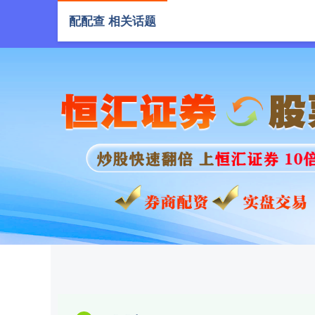
配配查 相关话题
首页
配