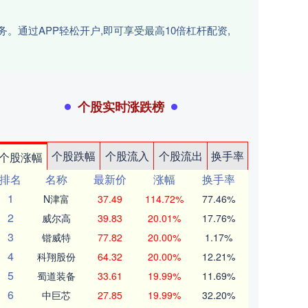
。通过APP轻松开户,即可享受最高10倍杠杆配资,
个股实时涨跌榜
个股跌幅
个股流入
个股流出
换手率
个股涨幅
排名
名称
最新价
涨幅
换手率
1
N津富
37.49
114.72%
77.46%
2
威尔高
39.83
20.01%
17.76%
3
锴威特
77.82
20.00%
1.17%
4
科翔股份
64.32
20.00%
12.21%
5
蜀道装备
33.61
19.99%
11.69%
6
中巨芯
27.85
19.99%
32.20%