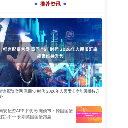
推荐资讯
鲜言配资官网 重回“6”时代 2026年人民币汇率能否维持升
势
秦安配资APP下载 欧洲债市：德国国债
涨跌不一 长期英国国债跑赢