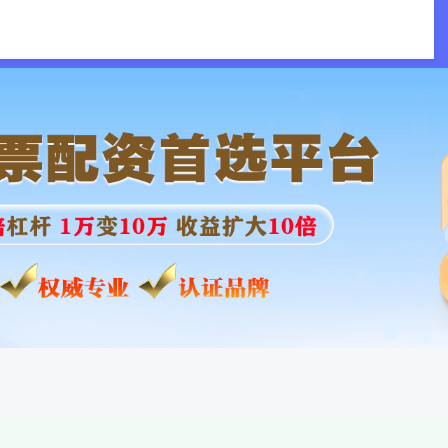
配查
场外股票配资
配资炒股开户官网