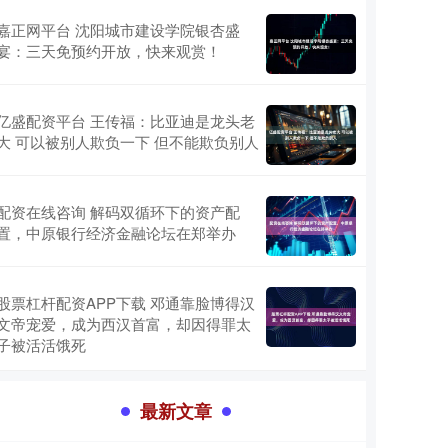
嘉正网平台 沈阳城市建设学院银杏盛
宴：三天免预约开放，快来观赏！
亿盛配资平台 王传福：比亚迪是龙头老
大 可以被别人欺负一下 但不能欺负别人
配资在线咨询 解码双循环下的资产配
置，中原银行经济金融论坛在郑举办
股票杠杆配资APP下载 邓通靠脸博得汉
文帝宠爱，成为西汉首富，却因得罪太
子被活活饿死
最新文章