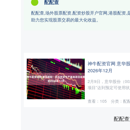
配配查
配配查,场外股票配资,配资炒股开户官网,港股配资
助力您实现股票交易的最大化收益。
神牛配资官网 意华
2026年12月
2月9日，意华股份（0
项目”达到预定可使用状态
查看：
105
分类：
配
配配查