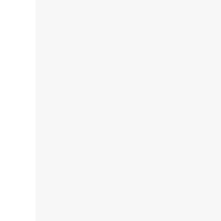
深证成指
14110.12
2
0.57%
-34.08
-0.