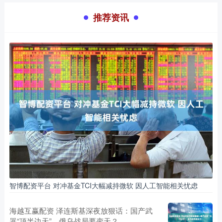
推荐资讯
智博配资平台 对冲基金TCI大幅减持微软 因人工智能相关忧虑
海越互赢配资 泽连斯基深夜放狠话：国产武
器“顶半边天”，俄乌战局要变天？