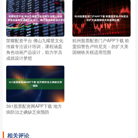
荣耀配资平台 佛山九曜星文化
杭州股票配资门户APP下载 欧
传媒专注设计培训，课程涵盖
盟拟警告卢特尼克：勿扩大美
角色动画产品设计，助力学员
国钢铁关税适用范围
成就设计梦想
361股票配资网APP下载 地方
病防治之碘缺乏病预防
相关评论