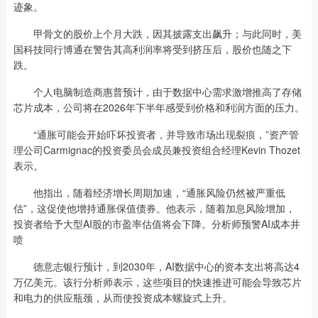
迹象。
甲骨文的股价上个月大跌，因其披露支出飙升；与此同时，美
国科技同行博通在警告其高利润率将受到挤压后，股价也随之下
跌。
个人电脑制造商惠普预计，由于数据中心需求激增推高了存储
芯片成本，公司将在2026年下半年感受到价格和利润方面的压力。
“通胀可能会开始吓坏投资者，并导致市场出现裂痕，”资产管
理公司Carmignac的投资委员会成员兼投资组合经理Kevin Thozet
表示。
他指出，随着经济增长周期加速，“通胀风险仍然被严重低
估”，这促使他增持通胀保值债券。他表示，随着加息风险增加，
投资者给予大型AI股的市盈率估值将会下降。分析师预警AI成本井
喷
德意志银行预计，到2030年，AI数据中心的资本支出将高达4
万亿美元。该行分析师表示，这些项目的快速推进可能会导致芯片
和电力的供应瓶颈，从而使投资成本螺旋式上升。