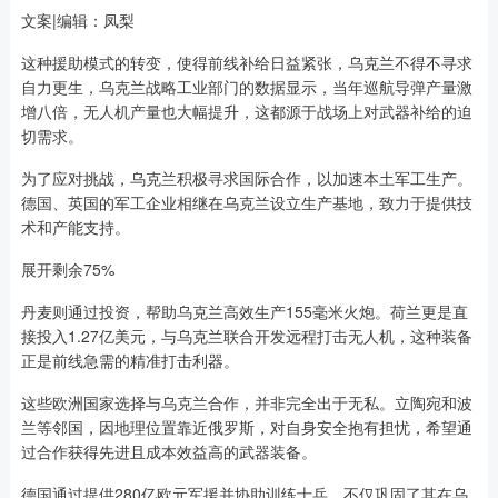
文案|编辑：凤梨
这种援助模式的转变，使得前线补给日益紧张，乌克兰不得不寻求
自力更生，乌克兰战略工业部门的数据显示，当年巡航导弹产量激
增八倍，无人机产量也大幅提升，这都源于战场上对武器补给的迫
切需求。
为了应对挑战，乌克兰积极寻求国际合作，以加速本土军工生产。
德国、英国的军工企业相继在乌克兰设立生产基地，致力于提供技
术和产能支持。
展开剩余75%
丹麦则通过投资，帮助乌克兰高效生产155毫米火炮。荷兰更是直
接投入1.27亿美元，与乌克兰联合开发远程打击无人机，这种装备
正是前线急需的精准打击利器。
这些欧洲国家选择与乌克兰合作，并非完全出于无私。立陶宛和波
兰等邻国，因地理位置靠近俄罗斯，对自身安全抱有担忧，希望通
过合作获得先进且成本效益高的武器装备。
德国通过提供280亿欧元军援并协助训练士兵，不仅巩固了其在乌