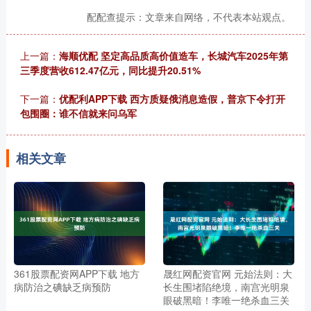
配配查提示：文章来自网络，不代表本站观点。
上一篇：
海顺优配 坚定高品质高价值造车，长城汽车2025年第
三季度营收612.47亿元，同比提升20.51%
下一篇：
优配利APP下载 西方质疑俄消息造假，普京下令打开
包围圈：谁不信就来问乌军
相关文章
361股票配资网APP下载 地方
晟红网配资官网 元始法则：大
病防治之碘缺乏病预防
长生围堵陷绝境，南宫光明泉
眼破黑暗！李唯一绝杀血三关