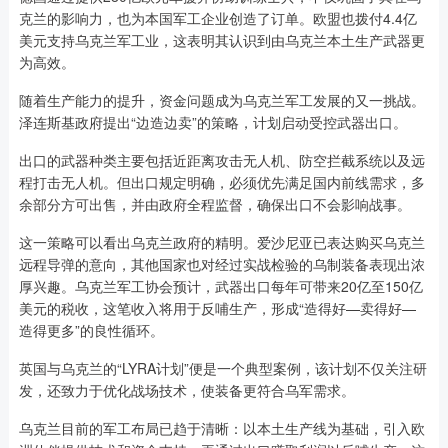
克兰的影响力，也为本国军工企业创造了订单。欧盟也拨付4.4亿
美元支持乌克兰军工业，这表明其认识到由乌克兰本土生产武器更
为高效。
随着生产能力的提升，资金问题成为乌克兰军工发展的又一挑战。
泽连斯基政府提出“边造边卖”的策略，计划启动受控武器出口。
出口的武器种类主要包括近距离攻击无人机、防空拦截系统以及远
程打击无人机。但出口规定明确，必须优先满足国内前线需求，多
余部分方可出售，并由政府全程监督，确保出口不会影响战事。
这一策略可以看出乌克兰政府的精明。爱沙尼亚已表达购买乌克兰
远程导弹的意向，其他国家也对经过实战检验的乌制装备表现出浓
厚兴趣。乌克兰军工协会预计，武器出口每年可带来20亿至150亿
美元的税收，这笔收入将用于反哺生产，形成“造得好—卖得好—
造得更多”的良性循环。
英国与乌克兰的“LYRA计划”便是一个典型案例，该计划不仅关注研
发，还致力于优化战场技术，使装备更符合乌军需求。
乌克兰目前的军工布局已趋于清晰：以本土生产线为基础，引入欧