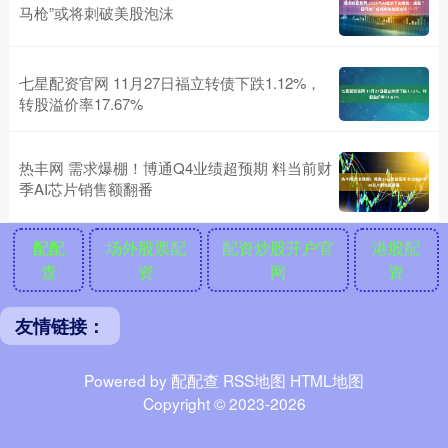
马枪”或将刺破美股泡沫
七星配资官网 11月27日福立转债下跌1.12%，
转股溢价率17.67%
热丰网 需求爆棚！博通Q4业绩超预期 料当前财
季AI芯片销售额翻番
配配
场外股票配
配资炒股开户官
港股配
查
资
网
资
友情链接：
Powered by
配配查
RSS地图
HTML地图
Copyright
© 2023-2026