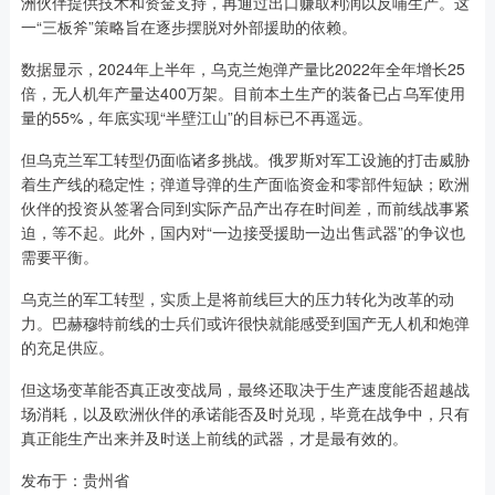
洲伙伴提供技术和资金支持，再通过出口赚取利润以反哺生产。这
一“三板斧”策略旨在逐步摆脱对外部援助的依赖。
数据显示，2024年上半年，乌克兰炮弹产量比2022年全年增长25
倍，无人机年产量达400万架。目前本土生产的装备已占乌军使用
量的55%，年底实现“半壁江山”的目标已不再遥远。
但乌克兰军工转型仍面临诸多挑战。俄罗斯对军工设施的打击威胁
着生产线的稳定性；弹道导弹的生产面临资金和零部件短缺；欧洲
伙伴的投资从签署合同到实际产品产出存在时间差，而前线战事紧
迫，等不起。此外，国内对“一边接受援助一边出售武器”的争议也
需要平衡。
乌克兰的军工转型，实质上是将前线巨大的压力转化为改革的动
力。巴赫穆特前线的士兵们或许很快就能感受到国产无人机和炮弹
的充足供应。
但这场变革能否真正改变战局，最终还取决于生产速度能否超越战
场消耗，以及欧洲伙伴的承诺能否及时兑现，毕竟在战争中，只有
真正能生产出来并及时送上前线的武器，才是最有效的。
发布于：贵州省