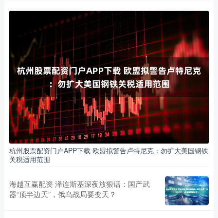
杭州股票配资门户APP下载 欧盟拟警告卢特尼克：勿扩大美国钢铁
关税适用范围
海越互赢配资 泽连斯基深夜放狠话：国产武
器“顶半边天”，俄乌战局要变天？