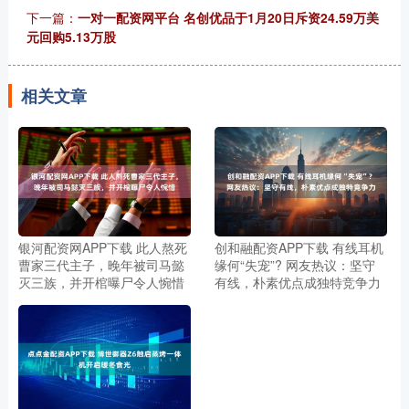
下一篇：
一对一配资网平台 名创优品于1月20日斥资24.59万美
元回购5.13万股
相关文章
银河配资网APP下载 此人熬死
创和融配资APP下载 有线耳机
曹家三代主子，晚年被司马懿
缘何“失宠”? 网友热议：坚守
灭三族，并开棺曝尸令人惋惜
有线，朴素优点成独特竞争力