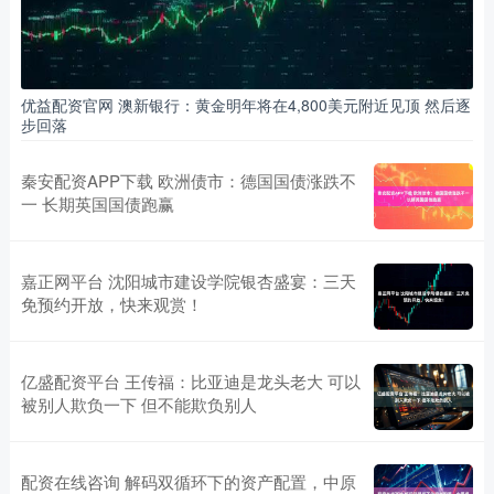
优益配资官网 澳新银行：黄金明年将在4,800美元附近见顶 然后逐
步回落
秦安配资APP下载 欧洲债市：德国国债涨跌不
一 长期英国国债跑赢
嘉正网平台 沈阳城市建设学院银杏盛宴：三天
免预约开放，快来观赏！
亿盛配资平台 王传福：比亚迪是龙头老大 可以
被别人欺负一下 但不能欺负别人
配资在线咨询 解码双循环下的资产配置，中原