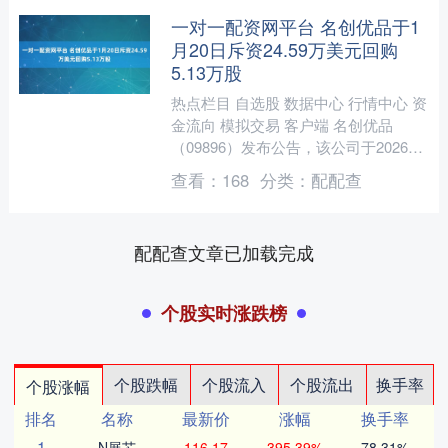
一对一配资网平台 名创优品于1
月20日斥资24.59万美元回购
5.13万股
热点栏目 自选股 数据中心 行情中心 资
金流向 模拟交易 客户端 名创优品
（09896）发布公告，该公司于2026年
1月20日斥资24.59万美元回购5.13万....
查看：
168
分类：
配配查
配配查文章已加载完成
个股实时涨跌榜
个股跌幅
个股流入
个股流出
换手率
个股涨幅
排名
名称
最新价
涨幅
换手率
1
N展芯
116.17
395.39%
78.31%