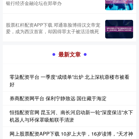
银行经济金融论坛在郑举办
股票杠杆配资APP下载 邓通靠脸博得汉文帝宠
爱，成为西汉首富，却因得罪太子被活活饿死
最新文章
零柒配资平台 一季度“成绩单”出炉 北上深杭蓉楼市被看
好
券商配资网平台 保利宁静致远 国仕藏于海淀
恒指配资官网 昆玉河、南长河启动新一轮“深度保洁”水下
机器人与环保罩吸船联手清淤
网上股票配资APP下载 10岁上大学，16岁读博，“天才神