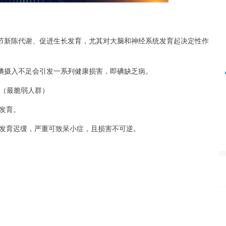
沪深300
4651.31
24%
-6.85
-0.15%
节新陈代谢、促进生长发育，尤其对大脑和神经系统发育起决定性作
碘摄入不足会引发一系列健康损害，即碘缺乏病。
儿（最脆弱人群）
发育。
、发育迟缓，严重可致呆小症，且损害不可逆。