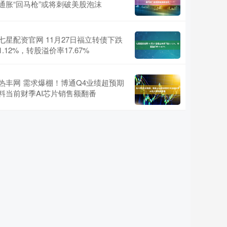
通胀“回马枪”或将刺破美股泡沫
七星配资官网 11月27日福立转债下跌
1.12%，转股溢价率17.67%
热丰网 需求爆棚！博通Q4业绩超预期
料当前财季AI芯片销售额翻番