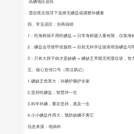
·高碘地区居民
·需在医生指导下选择无碘盐或调整补碘量
四、常见误区：别再搞错
1：吃海鲜就不用吃碘盐→ 日常海鲜摄入量有限，仅靠海
2：碘盐会导致甲状腺癌→ 目前无科学证据表明加碘盐与
3：只有大脖子病才是缺碘→ 碘缺乏早期无明显症状，智
五、核心宣传口号（简洁易记）
1.碘缺乏危害大，补碘护脑护全家
2.坚持吃碘盐，智慧伴一生
3.科学补碘，重在坚持，惠及一生
4.小小碘盐作用大，预防缺碘不离它
信息来源：地病科