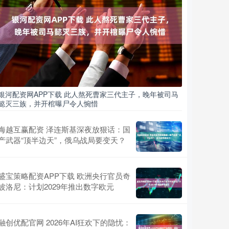
银河配资网APP下载 此人熬死曹家三代主子，晚年被司马
懿灭三族，并开棺曝尸令人惋惜
海越互赢配资 泽连斯基深夜放狠话：国
产武器“顶半边天”，俄乌战局要变天？
盛宝策略配资APP下载 欧洲央行官员奇
波洛尼：计划2029年推出数字欧元
融创优配官网 2026年AI狂欢下的隐忧：