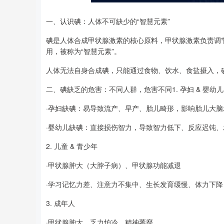
一、认识碘：人体不可缺少的“智慧元素”
深证成指
14110.12
2
0.57%
-34.08
-0.
碘是人体合成甲状腺激素的核心原料，甲状腺激素负责调
用，被称为“智慧元素”。
人体无法自身合成碘，只能通过食物、饮水、食盐摄入，
二、碘缺乏的危害：不同人群，危害不同1. 孕妇 & 婴幼
·孕妇缺碘：易导致流产、早产、胎儿畸形，影响胎儿大脑
·婴幼儿缺碘：直接损伤智力，导致智力低下、反应迟钝
2. 儿童 & 青少年
·甲状腺肿大（大脖子病）、甲状腺功能减退
·学习记忆力差、注意力不集中、生长发育缓慢、体力下降
3. 成年人
·甲状腺肿大、乏力怕冷、精神萎靡