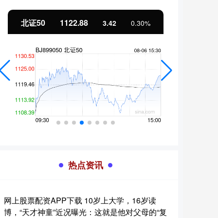
北证50
1122.88
创业
3.42
0.30%
热点资讯
网上股票配资APP下载 10岁上大学，16岁读
博，“天才神童”近况曝光：这就是他对父母的“复