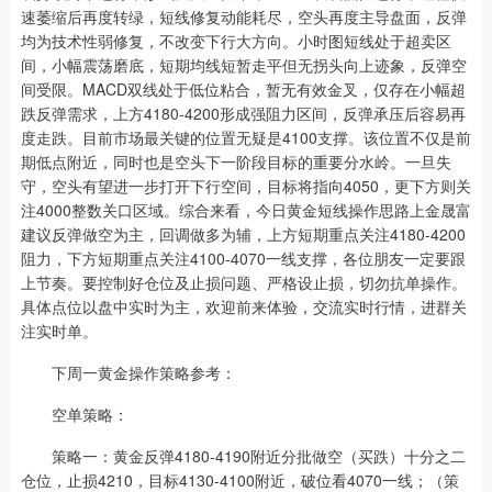
速萎缩后再度转绿，短线修复动能耗尽，空头再度主导盘面，反弹
均为技术性弱修复，不改变下行大方向。小时图短线处于超卖区
间，小幅震荡磨底，短期均线短暂走平但无拐头向上迹象，反弹空
间受限。MACD双线处于低位粘合，暂无有效金叉，仅存在小幅超
跌反弹需求，上方4180-4200形成强阻力区间，反弹承压后容易再
度走跌。目前市场最关键的位置无疑是4100支撑。该位置不仅是前
期低点附近，同时也是空头下一阶段目标的重要分水岭。一旦失
守，空头有望进一步打开下行空间，目标将指向4050，更下方则关
注4000整数关口区域。综合来看，今日黄金短线操作思路上金晟富
建议反弹做空为主，回调做多为辅，上方短期重点关注4180-4200
阻力，下方短期重点关注4100-4070一线支撑，各位朋友一定要跟
上节奏。要控制好仓位及止损问题、严格设止损，切勿抗单操作。
具体点位以盘中实时为主，欢迎前来体验，交流实时行情，进群关
注实时单。
下周一黄金操作策略参考：
空单策略：
策略一：黄金反弹4180-4190附近分批做空（买跌）十分之二
仓位，止损4210，目标4130-4100附近，破位看4070一线；（策