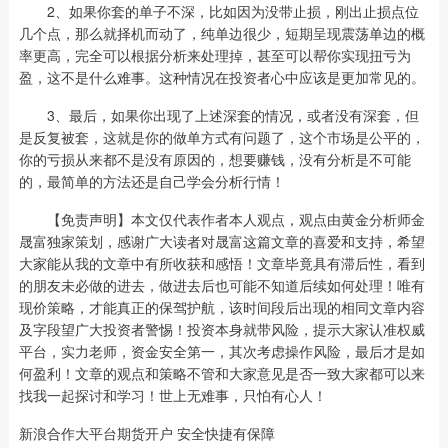
2、如果你套的单子不深，比如因为没带止损，刚出止损点位
几个点，那么就择机而动了，纯单边很少，短期呈现震荡单边的概
率更高，完全可以根据分析来处理掉，甚至可以帮你实现扭亏为
盈，这不是什么难事。这种情况在投资者心中应该是更加常见的。
3、最后，如果你出现了上述深套的情况，或者没有深套，但
是反复被套，这就是你的做单方式有问题了，这个市场是公平的，
你的亏损从来都不是没有原因的，想要赚钱，没有分析是不可能
的，最简单的方法还是自己学会分析行情！
【免责声明】本文仅代表作者本人观点，观点由黄金分析师金
晟富独家策划，感谢广大读者对晟富这篇文章的喜爱和支持，希望
大家能从我的文章中有所收获和感悟！文章毕竟具有滞后性，看到
的朋友未必做的进去，做进去后也可能不知道后续如何处理！唯有
现价策略，才能真正的保驾护航，该时间段后出现的相同文章内容
及字段望广大投资者警惕！投资本身就带风险，提示大家认准权威
平台，实力老师，资金安全第一，其次考虑操作风险，最后才是如
何盈利！文章的观点和策略不管和大家意见是否一致大家都可以来
找我一起探讨和学习！世上无难事，只怕有心人！
新浪合作大平台期货开户 安全快捷有保障