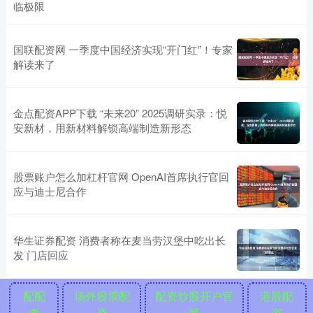
临极限
国联配资网 一季度中国经济实现“开门红”！专家
解读来了
金点配资APP下载 “未来20” 2025调研实录：悦
安新材，用新材料解锁高端制造新形态
股票账户怎么加杠杆官网 OpenAI首席执行官回
应与迪士尼合作
华生证券配资 消费者称在麦当劳汉堡中吃出长
发 门店回应
配配
场外股票配
配资炒股开户官
港股配
查
资
网
资