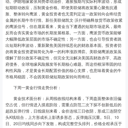
动。伊朗地缘紧张局势牵动油价、通胀预期与实际利率波动，形成
短期联动效应，压制黄金价格。即便美联储将政策重心聚焦抗通
胀、整体转向鹰派，黄金投资者也无需判定这一政策转向会终结贵
金属的长期牛市行情。新任美联储凯文·沃什明确释放货币政策收紧
的鹰派信号，但在晟富看来，黄金当下遭遇的短期市场逆风，最终
反而会夯实黄金市场的长期发展根基。一方面，鹰派货币政策能够
大幅降低政策层面的市场不确定性；另一方面，也会引导投资者跳
出短期利率波动，重新聚焦美国持续恶化的财政基本面。投资者切
勿将黄金投资逻辑简化为单一的利率涨跌博弈。美联储鹰派政策虽
缓解了部分政策不确定性，但完全无法解决美国高财政赤字、高政
府债务、全球地缘风险频发等长期核心难题。而这些根深蒂固的结
构性风险，才是黄金长期配置价值的核心支撑，也意味着黄金的牛
市格局稳固，不会因美联储短期政策转向而终结。
下周一黄金行情走势分析：
黄金技术面分析：从周线收线结构来看，下周盘面整体依旧偏
空占优，但行情进入摸底阶段，需重点防范二次下探不创新低后的
超跌反弹行情，日线级别来看，金价连续三日收阴，形成三连阴空
头K线组合，上方形成长上影诱多形态，反弹抛压沉重。5日、10
日、20日均线同步向下发散，构成完整空头排列，价格全程承压于