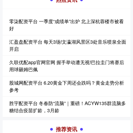
零柒配资平台 一季度“成绩单”出炉 北上深杭蓉楼市被看
好
汇盈盘配资平台 每天3场!文瀛湖风景区3处音乐喷泉全面
开启
久联优配app官网官网 握手举动遭无视!巴拉圭门将赛后
用球砸姆巴佩
股城网配资平台 6.20黄金下周还会跌吗？黄金走势分析
参考
胜宇配资平台 冬春防“流脑”｜重磅！ACYW135群流脑多
糖结合疫苗扩龄，3月龄
推荐资讯