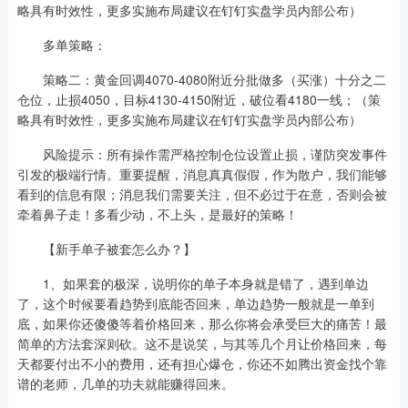
略具有时效性，更多实施布局建议在钉钉实盘学员内部公布）
多单策略：
策略二：黄金回调4070-4080附近分批做多（买涨）十分之二
仓位，止损4050，目标4130-4150附近，破位看4180一线；（策
略具有时效性，更多实施布局建议在钉钉实盘学员内部公布）
风险提示：所有操作需严格控制仓位设置止损，谨防突发事件
引发的极端行情。重要提醒，消息真真假假，作为散户，我们能够
看到的信息有限；消息我们需要关注，但不必过于在意，否则会被
牵着鼻子走！多看少动，不上头，是最好的策略！
【新手单子被套怎么办？】
1、如果套的极深，说明你的单子本身就是错了，遇到单边
了，这个时候要看趋势到底能否回来，单边趋势一般就是一单到
底，如果你还傻傻等着价格回来，那么你将会承受巨大的痛苦！最
简单的方法套深则砍。这不是说笑，与其等几个月让价格回来，每
天都要付出不小的费用，还有担心爆仓，你还不如腾出资金找个靠
谱的老师，几单的功夫就能赚得回来。