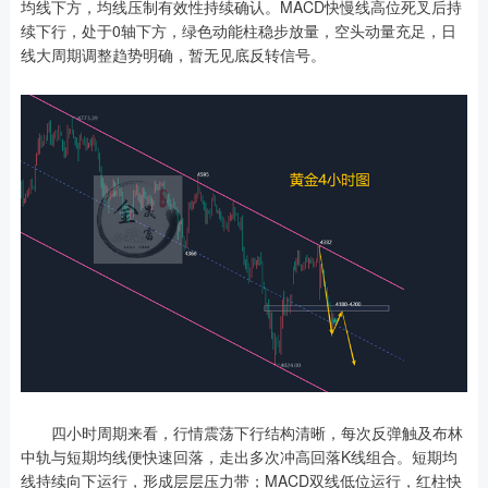
均线下方，均线压制有效性持续确认。MACD快慢线高位死叉后持
续下行，处于0轴下方，绿色动能柱稳步放量，空头动量充足，日
线大周期调整趋势明确，暂无见底反转信号。
四小时周期来看，行情震荡下行结构清晰，每次反弹触及布林
中轨与短期均线便快速回落，走出多次冲高回落K线组合。短期均
线持续向下运行，形成层层压力带；MACD双线低位运行，红柱快