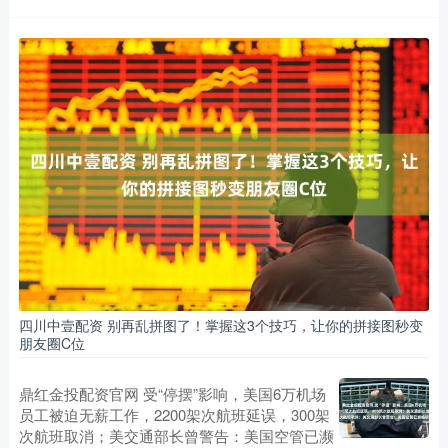
四川中壹配资 别再乱拼图了！掌握这3个技巧，让你的拼接图秒变
朋友圈C位
鼎红金投配资官网 受“停摆”影响，美国6万机场
员工被迫无薪工作，2200架次航班延误，300架
次航班取消；美交通部长曾警告：美国空管已濒