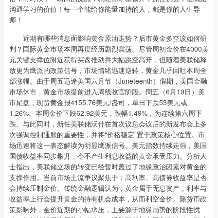
沟通学习的价值！每一个能给你能量加持的人，都是你的人生导
师！
近期有哪些消息面影响黄金原油走势？后市黄金多空该如何研
判？国际黄金市场本周再度经历剧烈震荡。尽管周初金价在4000美
元关键支撑位附近获得买盘推动并大幅跳空高开，但随着美联储释
放更为鹰派的政策信号，市场情绪迅速逆转，黄金几乎回吐本周全
部涨幅。由于周五适逢美国六月节（Juneteenth）假期，美国金融
市场休市，黄金市场提前进入周线收官阶段。周五（6月19日）美
市尾盘，现货黄金报4155.76美元/盎司，单日下跌53美元或
1.26%。本周金价下跌62.92美元，跌幅1.49%，为连续第六周下
跌。与此同时，新任美联储沃什在首次议息会议后的新发布会上多
次强调控制通胀的重要性，并将“价格稳定”置于政策核心位置。市
场迅速将这一表态解读为明显鹰派信号。美元指数持续走强，美国
国债收益率同步攀升，令不产生利息收益的黄金承受压力。分析人
士指出，美联储立场的转变已经暂时盖过了地缘政治因素对黄金的
支撑作用。当前市场主流争议聚焦于：高利率、高债券收益率是否
会持续压制金价。传统金融逻辑认为，黄金属于无息资产，利率与
收益率上行会提升黄金的持有机会成本，从而利空金价。除货币政
策影响外，金价近期的小幅承压，主要源于地缘局势的阶段性扰