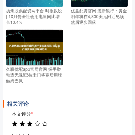
扬州股票配资网平台 时报数说
优益配资官网 澳新银行：黄金
| 10月份全社会用电量同比增
明年将在4,800美元附近见顶
长10.4%
然后逐步回落
久联优配app官网官网 握手举
动遭无视!巴拉圭门将赛后用球
砸姆巴佩
相关评论
本文评分
*