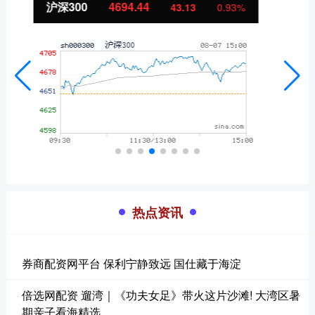
北证50
1134.24
11.37
1.01%
热点资讯
券商配资网平台 保利宁静致远 国仕藏于海淀
倍选网配资 遛湾｜《功夫女足》带火这片沙滩! 大湾区暑
期亲子看海精选