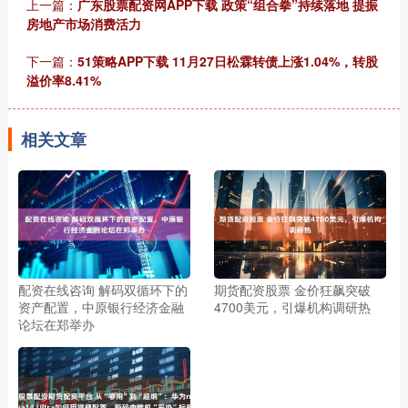
上一篇：
广东股票配资网APP下载 政策“组合拳”持续落地 提振
房地产市场消费活力
下一篇：
51策略APP下载 11月27日松霖转债上涨1.04%，转股
溢价率8.41%
相关文章
配资在线咨询 解码双循环下的
期货配资股票 金价狂飙突破
资产配置，中原银行经济金融
4700美元，引爆机构调研热
论坛在郑举办