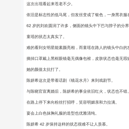
这次出现看起来苍老不少。
依旧是标志性的低马尾，但发丝变成了银色，一身黑衣服
62 岁的刘欢圆润了许多，侧面的镜头中下巴与脖子的分
童瑶的状态太真实了。
难的看到女明星能素颜亮相，而童瑶在路人的镜头中白的
摘掉口罩戴上黑框眼镜毫无偶像包袱，皮肤状态也毫无瑕
她的颜值太抗打了。
陈妍希这次是带着话剧《镜花水月》来到戏剧节。
与陈晓官宣离婚后，陈妍希的事业依旧红火，状态也不错
在路上停下来向粉丝打招呼，笑容明媚亲和力拉满。
宴会上白色抹胸礼服的造型也优雅清纯。
陈妍希 42 岁保持这样的状态很难不让人羡慕。