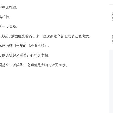
群中太扎眼。
当松弛。
之一，黄磊。
举杯庆祝，满面红光看得出来，这次虽然辛苦但成功让他满意。
这画面梦回当年的《极限挑战》。
，两人笑起来看着还有些夫妻相。
同起身，谈笑风生之间都是大咖的游刃有余。
。