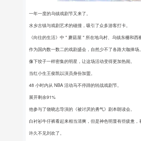
一年一度的乌镇戏剧节又来了。
深证成指
14110.12
2
0.57%
-34.08
-0.
水乡古镇与戏剧艺术的碰撞，吸引了众多游客打卡。
《向往的生活》中 " 蘑菇屋 " 所在地乌村、乌镇东栅和
作为国内数一数二的戏剧盛会，自然少不了各路大咖捧场
像下饺子一样密集的明星，让这场活动变得更加热闹。
当红小生王俊凯以演员身份加盟。
48 小时内从 NBA 活动马不停蹄的转战戏剧节。
展开剩余91%
他参与了饶晓志导演的《被讨厌的勇气》剧本朗读会。
白衬衫牛仔裤看起来相当清爽，但是神色明显有些疲惫，
许久不见刘欢了。