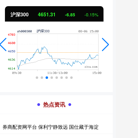
北证50
1122.88
创业
3.42
0.30%
热点资讯
券商配资网平台 保利宁静致远 国仕藏于海淀