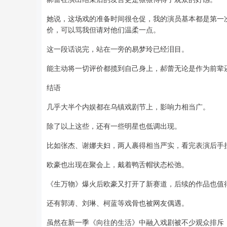
她说，这场戏的准备时间很仓促，我的演员基本都是第一次
价，可以骂我但请对他们温柔一点。
这一段话说完，站在一旁的易梦玲已经泪目。
能主动将一切评价都揽到自己身上，郝蕾无论是作为前辈
结语
几乎大半个内娱都在乌镇戏剧节上，影响力相当广。
除了以上这些，还有一些明星也低调出现。
比如张杰、谢娜夫妇，两人裹得相当严实，看完表演后手
欧豪也出现在聚会上，戴着鸭舌帽状态松弛。
《生万物》爆火后欧豪又打开了新赛道，后续的作品也值
还有郭涛、刘琳、柯蓝等戏骨也被网友偶遇。
虽然在新一季《向往的生活》中融入戏剧被不少观众排斥