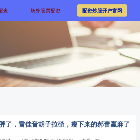
配查
场外股票配资
配资炒股开户官网
又胖了，雷佳音胡子拉碴，瘦下来的郝蕾赢麻了