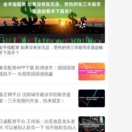
金手指配资 如果没有张无忌，受伤的张三丰能否击退赵敏
手下高手？
秦安配资APP下载 欧洲债市：德国国债
涨跌不一 长期英国国债跑赢
嘉正网平台 沈阳城市建设学院银杏盛
宴：三天免预约开放，快来观赏！
亿盛配资平台 王传福：比亚迪是龙头老
大 可以被别人欺负一下 但不能欺负别人