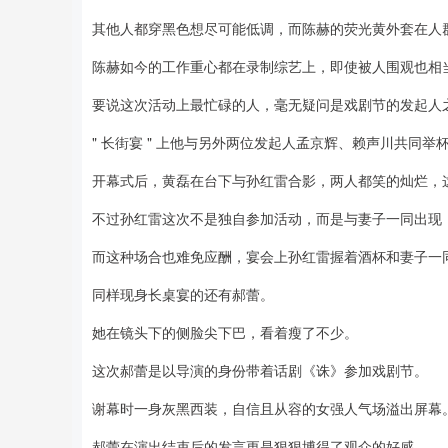
其他人都穿黑色想尽可能低调，而陈赫的荧光黄外套在人
陈赫如今的工作重心都在录制综艺上，即使被人围观也相
要说这次活动上最忙碌的人，毫无疑问是戏剧节的发起人
" 长街宴 " 上他与另外两位发起人孟京辉、赖声川共同
开幕式后，黄磊在台下与孙红雷合影，两人都笑的灿烂，
不过孙红雷这次不是独自参加活动，而是与妻子一同出现
而这种场合也难免应酬，宴会上孙红雷握着酒杯和妻子一
同样现身长桌宴的还有郝蕾。
她在镜头下的侧脸尖下巴，看着瘦了不少。
这次郝蕾是以导演的身份带着话剧《诛》参加戏剧节。
谢幕时一身灰黑西装，自信且从容的女强人气场溢出屏幕
郝蕾在演出结束后的发言更是狠狠博得了观众的好感。