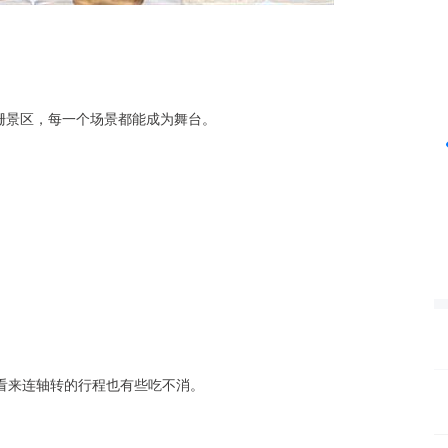
沪深300
4651.31
24%
-6.85
-0.15%
西栅景区，每一个场景都能成为舞台。
。
看来连轴转的行程也有些吃不消。