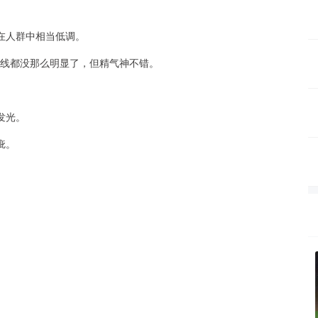
在人群中相当低调。
界线都没那么明显了，但精气神不错。
发光。
疵。
。