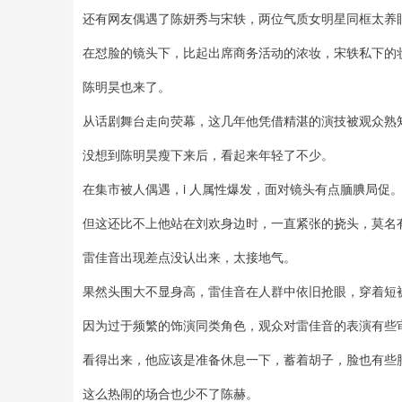
还有网友偶遇了陈妍秀与宋轶，两位气质女明星同框太养
在怼脸的镜头下，比起出席商务活动的浓妆，宋轶私下的
陈明昊也来了。
从话剧舞台走向荧幕，这几年他凭借精湛的演技被观众熟
没想到陈明昊瘦下来后，看起来年轻了不少。
在集市被人偶遇，i 人属性爆发，面对镜头有点腼腆局促
但这还比不上他站在刘欢身边时，一直紧张的挠头，莫名
雷佳音出现差点没认出来，太接地气。
果然头围大不显身高，雷佳音在人群中依旧抢眼，穿着短
因为过于频繁的饰演同类角色，观众对雷佳音的表演有些审美
看得出来，他应该是准备休息一下，蓄着胡子，脸也有些
这么热闹的场合也少不了陈赫。