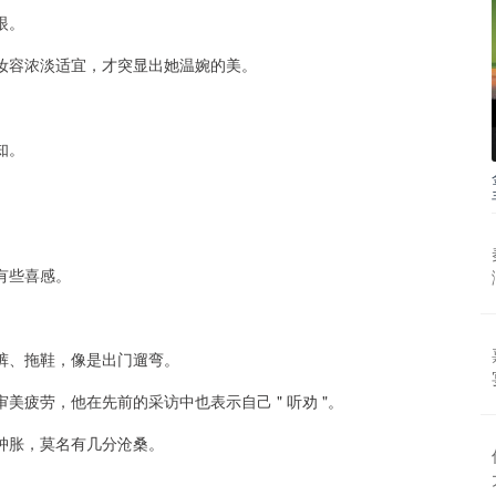
眼。
妆容浓淡适宜，才突显出她温婉的美。
知。
。
有些喜感。
裤、拖鞋，像是出门遛弯。
疲劳，他在先前的采访中也表示自己 " 听劝 "。
肿胀，莫名有几分沧桑。