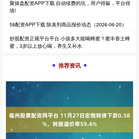
聚操盘配资APP下载 自动续费的坑，用户得躲，平台得
填!
58配资APP下载 除臭剂商品报价动态（2026-06-20）
炒股配资正规平台平台 小孩多大能喝蜂蜜？蜜丰香土蜂
蜜，3岁以上放心喝，养生又补水
推荐资讯