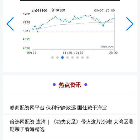
热点资讯
券商配资网平台 保利宁静致远 国仕藏于海淀
倍选网配资 遛湾｜《功夫女足》带火这片沙滩! 大湾区暑
期亲子看海精选