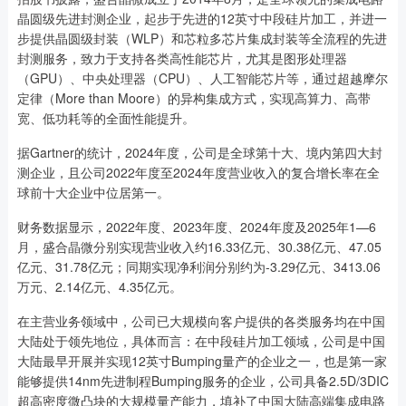
晶圆级先进封测企业，起步于先进的12英寸中段硅片加工，并进一
步提供晶圆级封装（WLP）和芯粒多芯片集成封装等全流程的先进
封测服务，致力于支持各类高性能芯片，尤其是图形处理器
（GPU）、中央处理器（CPU）、人工智能芯片等，通过超越摩尔
定律（More than Moore）的异构集成方式，实现高算力、高带
宽、低功耗等的全面性能提升。
据Gartner的统计，2024年度，公司是全球第十大、境内第四大封
测企业，且公司2022年度至2024年度营业收入的复合增长率在全
球前十大企业中位居第一。
财务数据显示，2022年度、2023年度、2024年度及2025年1—6
月，盛合晶微分别实现营业收入约16.33亿元、30.38亿元、47.05
亿元、31.78亿元；同期实现净利润分别约为-3.29亿元、3413.06
万元、2.14亿元、4.35亿元。
在主营业务领域中，公司已大规模向客户提供的各类服务均在中国
大陆处于领先地位，具体而言：在中段硅片加工领域，公司是中国
大陆最早开展并实现12英寸Bumping量产的企业之一，也是第一家
能够提供14nm先进制程Bumping服务的企业，公司具备2.5D/3DIC
超高密度微凸块的大规模量产能力，填补了中国大陆高端集成电路