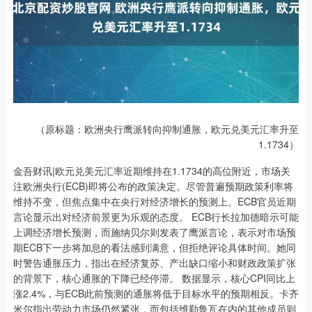
（原标题：欧洲央行鹰派转向抑制通胀，欧元兑美元汇率升至
1.1734）
金吾财讯|欧元兑美元汇率近期维持在1.1734的高位附近，市场关
注欧洲央行(ECB)即将公布的政策决定。尽管普遍预期政策利率将
维持不变，但焦点集中在央行对经济增长的预测上。ECB官员近期
言论显示出对经济前景更为乐观的态度。 ECB行长拉加德暗示可能
上调经济增长预测，而施纳贝尔则发表了鹰派言论，表示对市场预
期ECB下一步将加息的看法感到满意，但拒绝评论具体时间。她同
时警告通胀压力，指出在经济复苏、产出缺口缩小和财政政策扩张
的背景下，核心通胀的下降已经停滞。 数据显示，核心CPI同比上
涨2.4%，与ECB此前预测的通胀将低于目标水平的预期相反。卡齐
米尔指出劳动力市场仍然紧张，而包括维勒鲁瓦在内的其他成员则