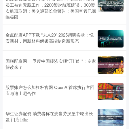
员工被迫无薪工作，2200架次航班延误，300架
次航班取消；美交通部长曾警告：美国空管已濒
临极限
金点配资APP下载 “未来20” 2025调研实录：悦
安新材，用新材料解锁高端制造新形态
国联配资网 一季度中国经济实现“开门红”！专家
解读来了
股票账户怎么加杠杆官网 OpenAI首席执行官回
应与迪士尼合作
华生证券配资 消费者称在麦当劳汉堡中吃出长
发 门店回应