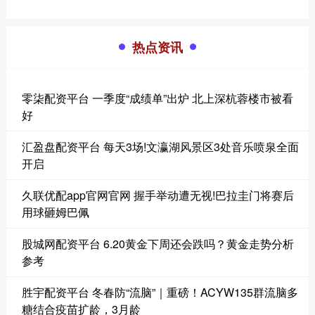
热点资讯
零柒配资平台 一季度“成绩单”出炉 北上深杭蓉楼市被看
好
汇盈盘配资平台 每天3场!文瀛湖风景区3处音乐喷泉全面
开启
久联优配app官网官网 握手举动遭无视!巴拉圭门将赛后
用球砸姆巴佩
股城网配资平台 6.20黄金下周还会跌吗？黄金走势分析
参考
胜宇配资平台 冬春防“流脑”｜重磅！ACYW135群流脑多
糖结合疫苗扩龄，3月龄