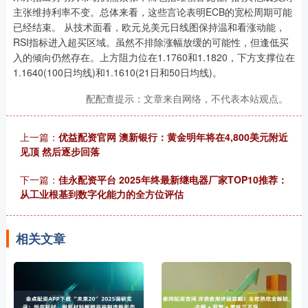
主张维持利率不变。总体来看，这些言论表明ECB的宽松周期可能
已经结束。 从技术面看，欧元兑美元日线图保持温和看涨动能，
RSI指标进入超买区域。虽然不排除涨幅放缓的可能性，但逢低买
入的倾向仍然存在。上方阻力位在1.1760和1.1820，下方支撑位在
1.1640(100日均线)和1.1610(21日和50日均线)。
配配查提示：文章来自网络，不代表本站观点。
上一篇：
优益配资官网 澳新银行：黄金明年将在4,800美元附近
见顶 然后逐步回落
下一篇：
佳永配资平台 2025年终最新继电器厂家TOP10推荐：
从工业根基到数字化能力的全方位评估
相关文章