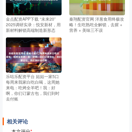
金点配资APP下载 “未来20”
秦翔配资官网 洋葱食用终极攻
2025调研实录：悦安新材，用
略！生吃熟吃全解锁，去腥 +
新材料解锁高端制造新形态
营养 + 美味三不误
乐咕乐配资平台 姑姑一家5口
每周来我家白吃白喝，这周她
来电：吃烤全羊吧！我：好
啊，你们订蒙古包，我们到时
去付账
相关评论
本文评分
*