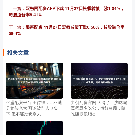
上一篇：
双融网配资APP下载 11月27日松霖转债上涨1.04%，
转股溢价率8.41%
下一篇：
银泰配资 11月27日宏微转债下跌0.58%，转股溢价率
59.4%
相关文章
亿盛配资平台 王传福：比亚迪
力创配资官网 天冷了，少吃豌
是龙头老大 可以被别人欺负一
豆蚕豆多吃它，煮好冷藏，随
下 但不能欺负别人
吃随取低脂香