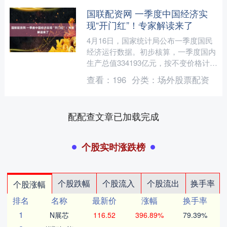
国联配资网 一季度中国经济实
现“开门红”！专家解读来了
4月16日，国家统计局公布一季度国民
经济运行数据。初步核算，一季度国内
生产总值334193亿元，按不变价格计
算，同比增长5.0%。在外部环境更趋复
查看：
196
分类：
场外股票配资
杂严峻、上年同....
配配查文章已加载完成
个股实时涨跌榜
个股跌幅
个股流入
个股流出
换手率
个股涨幅
排名
名称
最新价
涨幅
换手率
1
N展芯
116.52
396.89%
79.39%