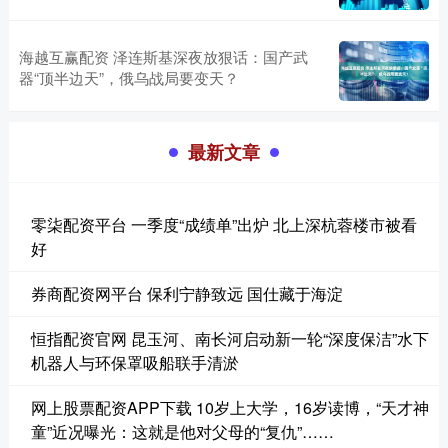
海越互赢配资 泽连斯基深夜放狠话：国产武
器“顶半边天”，俄乌战局要变天？
最新文章
零柒配资平台 一季度“成绩单”出炉 北上深杭蓉楼市被看
好
券商配资网平台 保利宁静致远 国仕藏于海淀
恒指配资官网 昆玉河、南长河启动新一轮“深度保洁”水下
机器人与环保罩吸船联手清淤
网上股票配资APP下载 10岁上大学，16岁读博，“天才神
童”近况曝光：这就是他对父母的“复仇”……