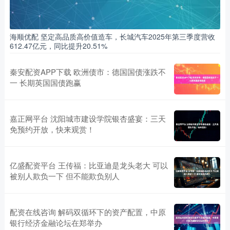
海顺优配 坚定高品质高价值造车，长城汽车2025年第三季度营收
612.47亿元，同比提升20.51%
秦安配资APP下载 欧洲债市：德国国债涨跌不
一 长期英国国债跑赢
嘉正网平台 沈阳城市建设学院银杏盛宴：三天
免预约开放，快来观赏！
亿盛配资平台 王传福：比亚迪是龙头老大 可以
被别人欺负一下 但不能欺负别人
配资在线咨询 解码双循环下的资产配置，中原
银行经济金融论坛在郑举办