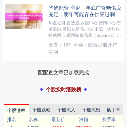
华屹配资 印尼：年底前食糖供应
充足，明年可能存在供应过剩
热点栏目 自选股 数据中心 行情中心 资
金流向 模拟交易 客户端 来源：沐甜科
技糖网 印尼国家食品局（Bapanas）保
证，在圣诞节和新年或年底假期之前，
查看：
157
分类：
配资炒股开户
消费者....
官网
配配查文章已加载完成
个股实时涨跌榜
个股跌幅
个股流入
个股流出
换手率
个股涨幅
排名
名称
最新价
涨幅
换手率