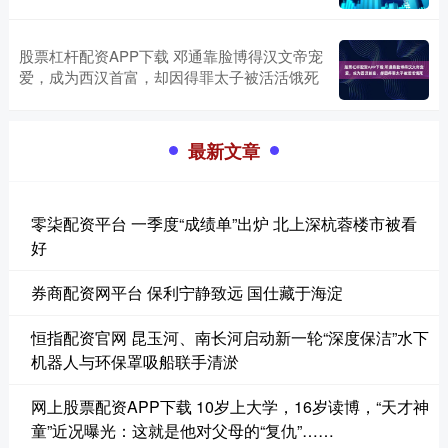
股票杠杆配资APP下载 邓通靠脸博得汉文帝宠
爱，成为西汉首富，却因得罪太子被活活饿死
最新文章
零柒配资平台 一季度“成绩单”出炉 北上深杭蓉楼市被看
好
券商配资网平台 保利宁静致远 国仕藏于海淀
恒指配资官网 昆玉河、南长河启动新一轮“深度保洁”水下
机器人与环保罩吸船联手清淤
网上股票配资APP下载 10岁上大学，16岁读博，“天才神
童”近况曝光：这就是他对父母的“复仇”……