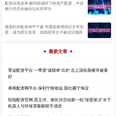
配资在线咨询 解码双循环下的资产配置，中原
银行经济金融论坛在郑举办
股票杠杆配资APP下载 邓通靠脸博得汉文帝宠
爱，成为西汉首富，却因得罪太子被活活饿死
最新文章
零柒配资平台 一季度“成绩单”出炉 北上深杭蓉楼市被看
好
券商配资网平台 保利宁静致远 国仕藏于海淀
恒指配资官网 昆玉河、南长河启动新一轮“深度保洁”水下
机器人与环保罩吸船联手清淤