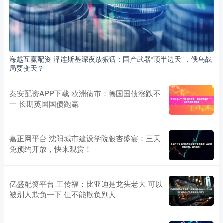
海越互赢配资 泽连斯基深夜放狠话：国产武器“顶半边天”，俄乌战
局要变天？
秦安配资APP下载 欧洲债市：德国国债涨跌不
一 长期英国国债跑赢
嘉正网平台 沈阳城市建设学院银杏盛宴：三天
免预约开放，快来观赏！
亿盛配资平台 王传福：比亚迪是龙头老大 可以
被别人欺负一下 但不能欺负别人