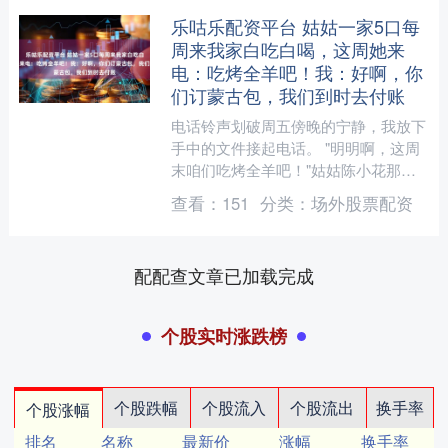
乐咕乐配资平台 姑姑一家5口每
周来我家白吃白喝，这周她来
电：吃烤全羊吧！我：好啊，你
们订蒙古包，我们到时去付账
电话铃声划破周五傍晚的宁静，我放下
手中的文件接起电话。 "明明啊，这周
末咱们吃烤全羊吧！"姑姑陈小花那熟
悉的声音传来，语气中带着一如既往的
查看：
151
分类：
场外股票配资
理所当然。 我握着话筒....
配配查文章已加载完成
个股实时涨跌榜
个股跌幅
个股流入
个股流出
换手率
个股涨幅
排名
名称
最新价
涨幅
换手率