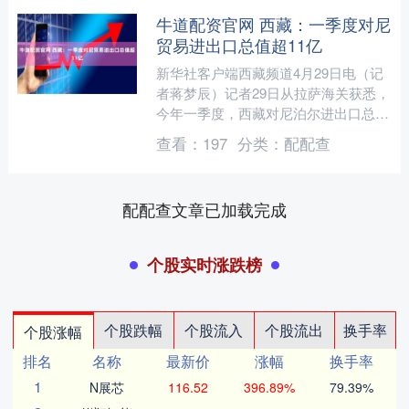
牛道配资官网 西藏：一季度对尼
贸易进出口总值超11亿
新华社客户端西藏频道4月29日电（记
者蒋梦辰）记者29日从拉萨海关获悉，
今年一季度，西藏对尼泊尔进出口总值
达11.76亿元，同比增长33.9%。 长期
查看：
197
分类：
配配查
以来，尼泊....
配配查文章已加载完成
个股实时涨跌榜
个股跌幅
个股流入
个股流出
换手率
个股涨幅
排名
名称
最新价
涨幅
换手率
1
N展芯
116.52
396.89%
79.39%