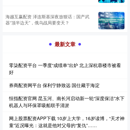
海越互赢配资 泽连斯基深夜放狠话：国产武
器“顶半边天”，俄乌战局要变天？
最新文章
零柒配资平台 一季度“成绩单”出炉 北上深杭蓉楼市被看
好
券商配资网平台 保利宁静致远 国仕藏于海淀
恒指配资官网 昆玉河、南长河启动新一轮“深度保洁”水下
机器人与环保罩吸船联手清淤
网上股票配资APP下载 10岁上大学，16岁读博，“天才神
童”近况曝光：这就是他对父母的“复仇”……