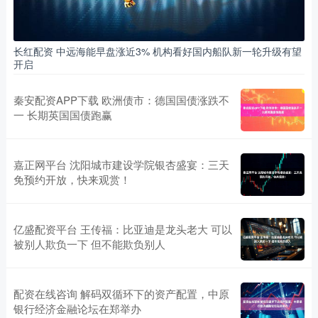
长红配资 中远海能早盘涨近3% 机构看好国内船队新一轮升级有望
开启
秦安配资APP下载 欧洲债市：德国国债涨跌不
一 长期英国国债跑赢
嘉正网平台 沈阳城市建设学院银杏盛宴：三天
免预约开放，快来观赏！
亿盛配资平台 王传福：比亚迪是龙头老大 可以
被别人欺负一下 但不能欺负别人
配资在线咨询 解码双循环下的资产配置，中原
银行经济金融论坛在郑举办