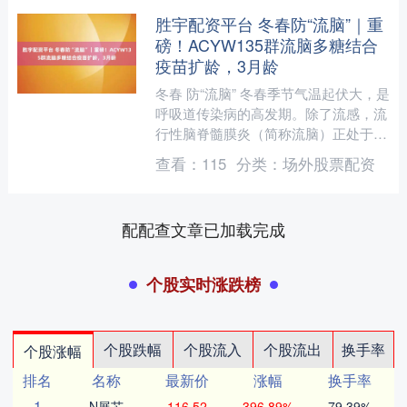
胜宇配资平台 冬春防“流脑”｜重
磅！ACYW135群流脑多糖结合
疫苗扩龄，3月龄
冬春 防“流脑” 冬春季节气温起伏大，是
呼吸道传染病的高发期。除了流感，流
行性脑脊髓膜炎（简称流脑）正处于活
跃期，起病急、进展快、后遗症重，严
查看：
115
分类：
场外股票配资
重可危及生命，尤其....
配配查文章已加载完成
个股实时涨跌榜
个股跌幅
个股流入
个股流出
换手率
个股涨幅
排名
名称
最新价
涨幅
换手率
1
N展芯
116.52
396.89%
79.39%