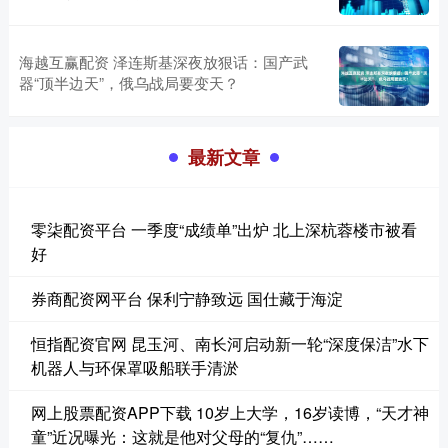
海越互赢配资 泽连斯基深夜放狠话：国产武
器“顶半边天”，俄乌战局要变天？
最新文章
零柒配资平台 一季度“成绩单”出炉 北上深杭蓉楼市被看
好
券商配资网平台 保利宁静致远 国仕藏于海淀
恒指配资官网 昆玉河、南长河启动新一轮“深度保洁”水下
机器人与环保罩吸船联手清淤
网上股票配资APP下载 10岁上大学，16岁读博，“天才神
童”近况曝光：这就是他对父母的“复仇”……