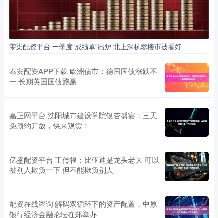
零柒配资平台 一季度“成绩单”出炉 北上深杭蓉楼市被看好
秦安配资APP下载 欧洲债市：德国国债涨跌不
一 长期英国国债跑赢
嘉正网平台 沈阳城市建设学院银杏盛宴：三天
免预约开放，快来观赏！
亿盛配资平台 王传福：比亚迪是龙头老大 可以
被别人欺负一下 但不能欺负别人
配资在线咨询 解码双循环下的资产配置，中原
银行经济金融论坛在郑举办