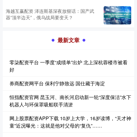
海越互赢配资 泽连斯基深夜放狠话：国产武
器“顶半边天”，俄乌战局要变天？
最新文章
零柒配资平台 一季度“成绩单”出炉 北上深杭蓉楼市被看
好
券商配资网平台 保利宁静致远 国仕藏于海淀
恒指配资官网 昆玉河、南长河启动新一轮“深度保洁”水下
机器人与环保罩吸船联手清淤
网上股票配资APP下载 10岁上大学，16岁读博，“天才神
童”近况曝光：这就是他对父母的“复仇”……