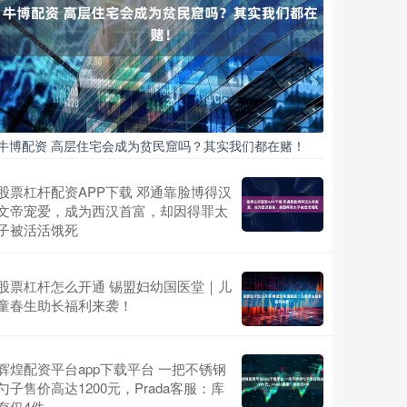
牛博配资 高层住宅会成为贫民窟吗？其实我们都在赌！
股票杠杆配资APP下载 邓通靠脸博得汉
文帝宠爱，成为西汉首富，却因得罪太
子被活活饿死
股票杠杆怎么开通 锡盟妇幼国医堂｜儿
童春生助长福利来袭！
辉煌配资平台app下载平台 一把不锈钢
勺子售价高达1200元，Prada客服：库
存仅4件