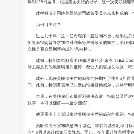
年2月28日届满。根据美国央行的记录，这一次美联储理
此举解决了围绕美联储货币政策委员会未来构成的一
为何引关注？
过去几十年，这一任命程序一直波澜不惊，结果也总是
但随着特朗普寻求加强对利率等关键政策的掌控，美联储
立性是否会受到新挑战的“风向标”。
此前，特朗普欲解雇美联储理事丽莎·库克（Lisa Cook）
储主席从其他地区聘用的批评，都让人们更加关注这一程
此外，现任美联储主席鲍威尔的任期将于明年5月届满，
间。此前，特朗普表示已决定由谁接替鲍威尔，并将于明
本周，在美联储公布最新利率决议后，特朗普又再次抨击
数字，本可以翻倍——至少翻倍”。
他还重申了长期以来对美联储主席鲍威尔的批评。特朗普
美联储周三宣布降息25个基点，将联邦基金利率目标区间降
今年9月以来连续第三次降息。至此，今年累计降息幅度达