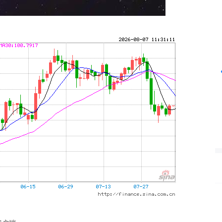
深证成指
14295.08
%
184.96
1.31%