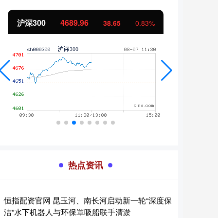
沪深300
4689.96
北证
38.65
0.83%
热点资讯
恒指配资官网 昆玉河、南长河启动新一轮“深度保
洁”水下机器人与环保罩吸船联手清淤