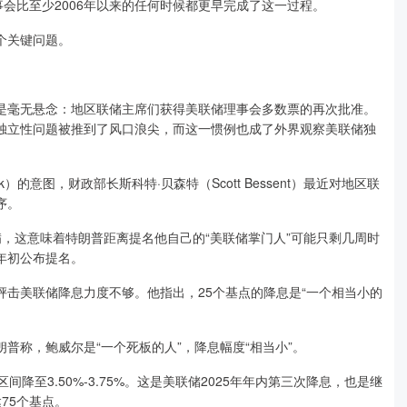
事会比至少2006年以来的任何时候都更早完成了这一过程。
个关键问题。
毫无悬念：地区联储主席们获得美联储理事会多数票的再次批准。
独立性问题被推到了风口浪尖，而这一惯例也成了外界观察美联储独
的意图，财政部长斯科特·贝森特（Scott Bessent）最近对地区联
序。
这意味着特朗普距离提名他自己的“美联储掌门人”可能只剩几周时
年初公布提名。
美联储降息力度不够。他指出，25个基点的降息是“一个相当小的
称，鲍威尔是“一个死板的人”，降息幅度“相当小”。
至3.50%-3.75%。这是美联储2025年年内第三次降息，也是继
75个基点。