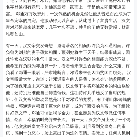
了他，立刻召见了邓通。知道他的名字后，汉文帝甚至觉得邓通的
名字登通很有意思，仿佛寓意着一跃而上，于是他立即带邓通回
宫。 邓通万万没想到，一次偶然的机会竟然让他从普通百姓成为了
皇帝宠幸的男宠。他激动得无以言表，从此过上了富贵生活。汉文
帝对邓通越来越宠爱，几乎寸步不离，并且给了他无数赏赐，财富
堆积如山。
有一天，汉文帝突发奇想，邀请著名的相面师许负为邓通相面。许
负曾为刘邦的妻子薄姬相面，预测她将生下天子，结果事成真，因
此许负在汉朝的名气非常大。汉文帝对许负的相面能力深信不疑，
他希望许负能为邓通算一卦，看看他未来是否会遇到什么灾难。许
负看了邓通一眼后，严肃地断言，邓通未来会因为贫困而饿死。 汉
文帝听后大笑，说道：让邓通富有的人是我，怎么会让他贫困呢？
为了确保邓通未来不至于贫困，汉文帝下令将邓通家乡的铜山赐给
他，还特别批准他自己铸造铜钱。这项特许几乎违反了当时的规
矩，但汉文帝的举动显然是出于对邓通的宠爱。 有了铜山和铸钱的
特权，邓通迅速积累了巨大的财富，成为了西汉的首富。为了继续
讨好汉文帝，邓通可谓是竭尽全力，甚至愿意为汉文帝做任何事
情。然而，幸福的时光并未长久。 有一天，汉文帝身上长了一个毒
疮，他突然叫皇太子刘启来为自己吸毒。刘启看到父皇身上的毒
疮，感到十分恶心，脸上露出了为难的表情。实际上，任何人见到