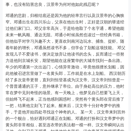
事，也没有陷害忠良，汉景帝为何对他如此残忍呢？
邓通的悲剧，归根结底还是因为他的轻率言行以及汉景帝的心胸狭
窄。邓通出生在四川乐山，父亲在他出生时，正好是汉朝的驿道经
过他们家门口。邓父非常高兴，于是给他取了个名字通，希望他能
未来一帆风顺、通达无阻。邓通小时候虽然也读过一些经典书籍，
但他似乎对学习兴趣不大，更喜欢到南河边玩水、捕鱼、捉虾。随
着年龄的增长，邓通虽然读书不多，但学会了划船这项技能。 邓父
发现儿子不爱读书，便决定放弃让他读书的念头，反而通过一些努
力送他到京城长安，期望他能在这座繁华的大城市找到一条出路。
年少的邓通第一次出远门，心情异常激动，毕竟他很擅长划船，因
此他被召进宫里做了一名黄头郎，工作就是在水上划船。 西汉朝历
经了多次皇帝更替，直到刘恒登基成为汉文帝。汉文帝刘恒曾是一
个普普通通的王子，意外继承了帝位。由于身处高位的压力，他时
常在梦中见到奇怪的场景。有一天晚上，他梦见自己想要飞上天，
但始终飞不起来，正当他感到困惑时，突然有个黄头郎在背后推了
一把，结果他立刻飞了起来。醒来后，汉文帝十分好奇梦中的推
手，于是他开始四处寻找这个神奇的人。 某一天，汉文帝来到宫外
的一个舰台，恰好遇到邓通正在划船。邓通的打扮和汉文帝梦中的
黄头郎非常相似，甚至连衣带的系法都一模一样。汉文帝瞬间认出