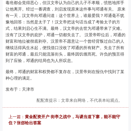
毒疮都会觉得恶心，但汉文帝认为自己的儿子不孝顺，愤怒地挥手
让他离开。经过一番调查，刘启发现原来这件事与邓通有关。 原来
有一天，汉文帝向邓通问道：这个世界上，谁最爱我？邓通毫不犹
豫地回答：当然是太子了！汉文帝把这句话当成了考验太子的方
式，结果刘启心生不满。最终，汉文帝的去世为邓通带来了灾难。
没有了汉文帝的庇护，邓通一切都失去了。 汉景帝即位后，邓通的
财富和地位被彻底剥夺。汉景帝不愿意让一个曾经背叛过自己的人
继续活得风生水起，便找借口没收了邓通的所有财产。失去了所有
财富的邓通，最后只能流落街头，最终因饥饿而死。许负的预言得
到了应验，邓通的结局也为人所叹息。
最终，邓通的财富和权势都不复存在，汉景帝则在报仇中找到了某
种心理的满足。
发布于：天津市
配配查提示：文章来自网络，不代表本站观点。
上一篇：
黄金配资开户 街亭之战中，马谡当道下寨，能不能守
住？张郃给出答案