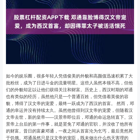
如今的娱乐圈，很多年轻人凭借俊美的外貌和高颜值迅速积累了大
批粉丝，成为了日进斗金的流量明星。这些人虽然本领不高，但他
们的外貌却足以让他们获得关注和财富。历史上，西汉时期的邓通
也有类似的经历，虽然他只是一个普通百姓，但凭借着英俊的容
貌，博得了汉文帝的宠爱，最终一跃成为了西汉的首富。 然而，邓
通的幸运并没有持续太久。虽然他曾得到汉文帝的宠爱，但随着汉
文帝去世，新的皇帝——汉景帝即位后，邓通的命运急转直下。汉
景帝上台后的第一件事，就是罢免了邓通的官职，并没收了他所有
的财富。昔日的富豪邓通，一夜之间从首富沦为乞丐，最后竟然死
于饥饿。邓通虽然只是汉文帝的宠臣，既未做出什么伤天害理的