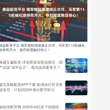
德益配资平台 俄军精锐强渡扬丘尔河，乌军第110机械化
旅拼死开火，惨烈程度触目惊心！
海越互赢配资 泽连斯基深夜放狠话：国
产武器“顶半边天”，俄乌战局要变天？
盛宝策略配资APP下载 欧洲央行官员奇
波洛尼：计划2029年推出数字欧元
融创优配官网 2026年AI狂欢下的隐忧：