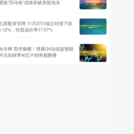
通胀“回马枪”或将刺破美股泡沫
七星配资官网 11月27日福立转债下跌
1.12%，转股溢价率17.67%
热丰网 需求爆棚！博通Q4业绩超预期
料当前财季AI芯片销售额翻番