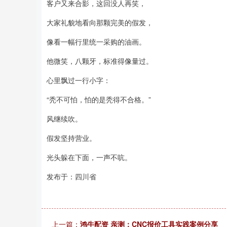
客户又来合影，这回没人再笑，
大家礼貌地看向那颗完美的假发，
像看一幅行里统一采购的油画。
他微笑，八颗牙，标准得像量过。
心里飘过一行小字：
“秃不可怕，怕的是秃得不合格。”
风继续吹。
假发坚持营业。
光头躲在下面，一声不吭。
发布于：四川省
上一篇：
鸿牛配资 亲测：CNC报价工具实践案例分享