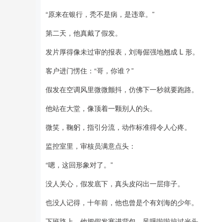
“原来在银行，秃不是病，是违章。”
第二天，他真戴了假发。
发片厚得像未过审的报表，刘海倔强地翘成 L 形。
客户进门愣住：“哥，你谁？”
假发在空调风里微微颤抖，仿佛下一秒就要跑路。
他站在大堂，像顶着一颗别人的头。
微笑，鞠躬，指引分流，动作标准得令人心疼。
监控室里，审核员满意点头：
“嗯，这回形象对了。”
没人关心，假发底下，真头皮闷出一层痱子。
也没人记得，十年前，他也曾是个有刘海的少年。
下班路上，他把假发塞进背包，风呼啦啦掠过光头。