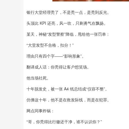
银行大堂经理秃了，不是秃一点，是秃到反光。
深证成指
14311.01
8
1.02%
200.89
1.
头顶比 KPI 还亮，风一吹，只剩勇气在飘扬。
某天，神秘“发型警察”降临，甩给他一张罚单：
“大堂发型不合格，扣分！”
理由只有四个字——“影响形象”。
翻译成人话：你秃得让客户想笑场。
他当场社死。
十年脱发史，被一张 A4 纸总结成“仪容不整”。
仿佛这十年，他不是在救发际线，而是在犯罪。
网点同事炸锅：
“哥，你秃得比行徽还干净，谁不认识你？”