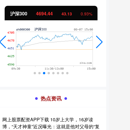
北证50
1134.24
创业
11.37
1.01%
热点资讯
网上股票配资APP下载 10岁上大学，16岁读
博，“天才神童”近况曝光：这就是他对父母的“复