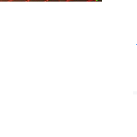
沪深300
4694.44
42%
43.13
0.93%