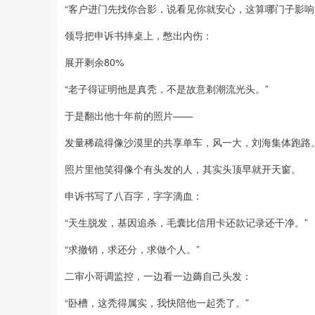
“客户进门先找你合影，说看见你就安心，这算哪门子影响
领导把申诉书摔桌上，憋出内伤：
展开剩余80%
“老子得证明他是真秃，不是故意剃潮流光头。”
于是翻出他十年前的照片——
发量稀疏得像沙漠里的共享单车，风一大，刘海集体跑路
照片里他笑得像个有头发的人，其实头顶早就开天窗。
申诉书写了八百字，字字滴血：
“天生脱发，基因追杀，毛囊比信用卡还款记录还干净。”
“求撤销，求还分，求做个人。”
二审小哥调监控，一边看一边薅自己头发：
“卧槽，这秃得属实，我快陪他一起秃了。”