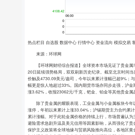
热点栏目 自选股 数据中心 行情中心 资金流向 模拟交易 
来源：环球网
【环球网财经综合报道】全球资本市场见证了贵金属市
20日延续强势格局，双双刷新历史纪录。截至北京时间当日
价触及4730.09美元/盎司，今年以来累计涨幅已超9%；
幅更是惊人地超过33%。国内期货市场亦同步走强，沪金期货
涨3.62%，收报23062元/千克，钯金、铂金等其他贵金
除了贵金属的耀眼表现，工业金属与小金属板块今年以来
涨停，年初以来累计上涨33.04%；沪锡期货主力合约累计涨
累计涨幅。对于此轮金属价格的持续上行，市场普遍认为
避险需求急剧升温及美元信用等因素影响，从而强化了贵金
保护主义政策将全球地缘与贸易风险推向高位，各地区黄