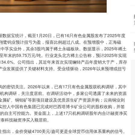
宝统计，截至1月20日，已有16只有色金属股发布了2025年度
，翔鹭钨业预计扭亏为盈，报喜比例超过八成。在预增股中，正海磁
中孚实业外，其余3股均属于稀土永磁板块。数据显示，2025年稀土
至年末的59.75万元/吨。行业龙头北方稀土公告称，预计2025年实现
7%到134.6%。公司指出，其近年来首次实现镧铈产品年度销大于产，库存
业发展提供了关键材料支持。受业绩驱动，2026年以来预增或扭亏
密切关注。2026年以来，已有17只有色金属股获机构调研，其中
9家机构调研，关注度居前。在调研活动中，多家公司透露了未来的资源
金属矿、铜钼矿等新项目建设及优质原生矿产资源并购；云南铜业则
实控人中国有色集团已完成对巴西塔博卡矿业公司的股权收购，并签
应的自主可控能力。资金面上，上述17只机构调研股年内合计融资净买
安泰科技融资净买入额居前。
出，金价突破4700美元/盎司更是全球货币信用体系重构的信号。