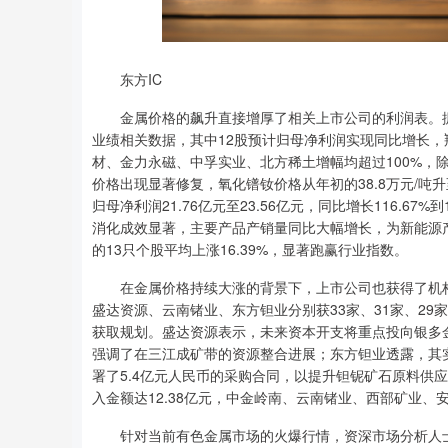
东方IC
金属价格的飙升直接增厚了相关上市公司的利润表。据数据
业绩相关数据，其中12股预计归母净利润实现同比增长
材、金力永磁、中孚实业、北方稀土增幅均超过100%，除
价格出现显著修复，氧化镨钕价格从年初的38.8万元/吨升
归母净利润21.76亿元至23.56亿元，同比增长116.6
消化成效显著，主要产品产销量同比大幅增长，为新能源产
的13只个股平均上涨16.39%，显著跑赢行业指数。
在金属价格持续大涨的背景下，上市公司也获得了机构的
盛达资源、云南锗业、东方钽业分别获33家、31家、2
获取规划。盛达资源表示，未来资本开支将重点投向银多
强调了在三江成矿带的资源整合进展；东方钽业透露，其
署了5.4亿元人民币的采购合同，以提升钽铌矿石原料供
入金额达12.38亿元，中金岭南、云南锗业、西部矿业、
针对当前有色金属市场的火爆行情，资深市场分析人士指