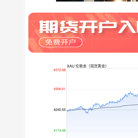
沪深300
4694.44
.89
1.42%
43.13
0.9