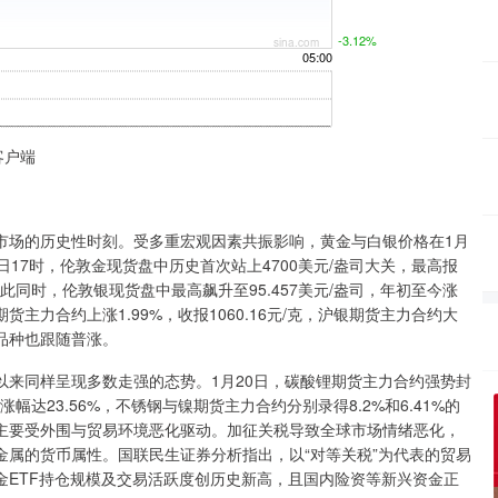
客户端
场的历史性时刻。受多重宏观因素共振影响，黄金与白银价格在1月
17时，伦敦金现货盘中历史首次站上4700美元/盎司大关，最高报
与此同时，伦敦银现货盘中最高飙升至95.457美元/盎司，年初至今涨
主力合约上涨1.99%，收报1060.16元/克，沪银期货主力合约大
属品种也跟随普涨。
同样呈现多数走强的态势。1月20日，碳酸锂期货主力合约强势封
幅达23.56%，不锈钢与镍期货主力合约分别录得8.2%和6.41%的
主要受外围与贸易环境恶化驱动。加征关税导致全球市场情绪恶化，
属的货币属性。国联民生证券分析指出，以“对等关税”为代表的贸易
金ETF持仓规模及交易活跃度创历史新高，且国内险资等新兴资金正