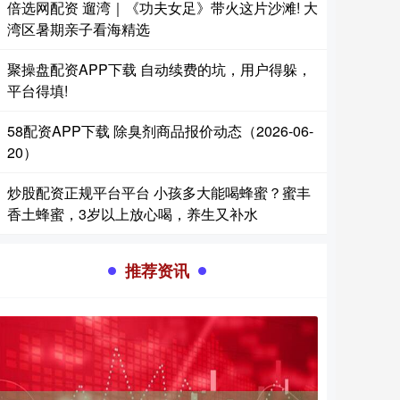
倍选网配资 遛湾｜《功夫女足》带火这片沙滩! 大
湾区暑期亲子看海精选
聚操盘配资APP下载 自动续费的坑，用户得躲，
平台得填!
58配资APP下载 除臭剂商品报价动态（2026-06-
20）
炒股配资正规平台平台 小孩多大能喝蜂蜜？蜜丰
香土蜂蜜，3岁以上放心喝，养生又补水
推荐资讯