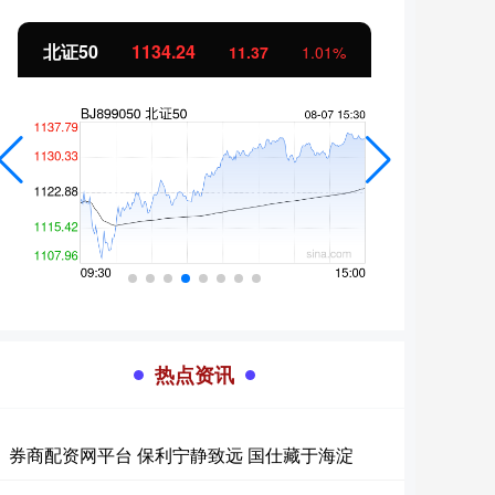
创业板指
3563.12
基金
47.56
1.35%
热点资讯
券商配资网平台 保利宁静致远 国仕藏于海淀