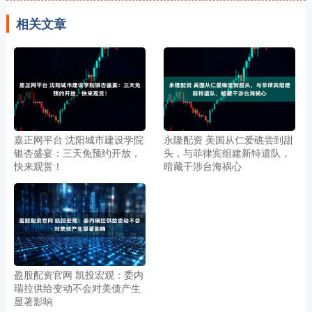
相关文章
嘉正网平台 沈阳城市建设学院
永隆配资 美国从仁爱礁尝到甜
银杏盛宴：三天免预约开放，
头，与菲律宾组建新特遣队，
快来观赏！
暗藏干涉台海祸心
盈股配资官网 凯投宏观：委内
瑞拉供给变动不会对美债产生
显著影响