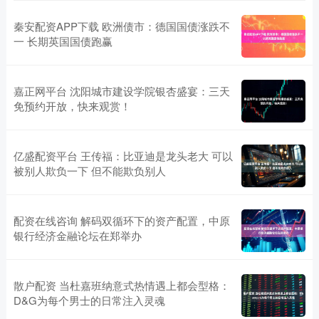
秦安配资APP下载 欧洲债市：德国国债涨跌不
一 长期英国国债跑赢
嘉正网平台 沈阳城市建设学院银杏盛宴：三天
免预约开放，快来观赏！
亿盛配资平台 王传福：比亚迪是龙头老大 可以
被别人欺负一下 但不能欺负别人
配资在线咨询 解码双循环下的资产配置，中原
银行经济金融论坛在郑举办
散户配资 当杜嘉班纳意式热情遇上都会型格：
D&G为每个男士的日常注入灵魂