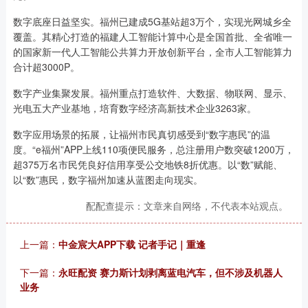
数字底座日益坚实。福州已建成5G基站超3万个，实现光网城乡全
覆盖。其精心打造的福建人工智能计算中心是全国首批、全省唯一
的国家新一代人工智能公共算力开放创新平台，全市人工智能算力
合计超3000P。
数字产业集聚发展。福州重点打造软件、大数据、物联网、显示、
光电五大产业基地，培育数字经济高新技术企业3263家。
数字应用场景的拓展，让福州市民真切感受到“数字惠民”的温
度。“e福州”APP上线110项便民服务，总注册用户数突破1200万，
超375万名市民凭良好信用享受公交地铁8折优惠。以“数”赋能、
以“数”惠民，数字福州加速从蓝图走向现实。
配配查提示：文章来自网络，不代表本站观点。
上一篇：
中金宸大APP下载 记者手记｜重逢
下一篇：
永旺配资 赛力斯计划剥离蓝电汽车，但不涉及机器人
业务