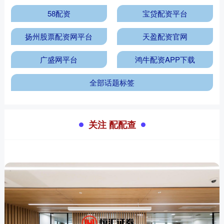
58配资
宝贷配资平台
扬州股票配资网平台
天盈配资官网
广盛网平台
鸿牛配资APP下载
全部话题标签
关注 配配查