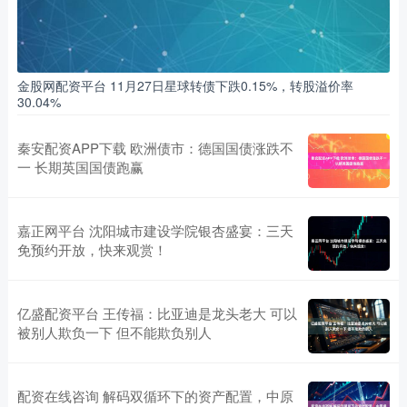
金股网配资平台 11月27日星球转债下跌0.15%，转股溢价率
30.04%
秦安配资APP下载 欧洲债市：德国国债涨跌不
一 长期英国国债跑赢
嘉正网平台 沈阳城市建设学院银杏盛宴：三天
免预约开放，快来观赏！
亿盛配资平台 王传福：比亚迪是龙头老大 可以
被别人欺负一下 但不能欺负别人
配资在线咨询 解码双循环下的资产配置，中原