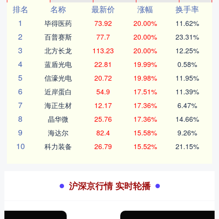
排名
名称
最新价
涨幅
换手率
1
毕得医药
73.92
20.00%
11.62%
2
百普赛斯
77.7
20.00%
23.31%
3
北方长龙
113.23
20.00%
12.25%
4
蓝盾光电
22.81
19.99%
0.58%
5
信濠光电
20.72
19.98%
11.95%
6
近岸蛋白
54.9
17.51%
11.39%
7
海正生材
12.17
17.36%
6.47%
8
晶华微
25.76
17.36%
14.66%
9
海达尔
82.4
15.58%
9.26%
10
科力装备
26.79
15.52%
21.15%
沪深京行情 实时轮播