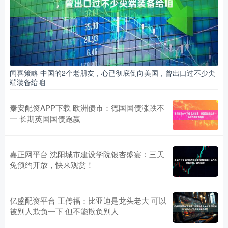
闻喜策略 中国的2个老朋友，心已彻底倒向美国，曾出口过不少尖
端装备给咱
秦安配资APP下载 欧洲债市：德国国债涨跌不
一 长期英国国债跑赢
嘉正网平台 沈阳城市建设学院银杏盛宴：三天
免预约开放，快来观赏！
亿盛配资平台 王传福：比亚迪是龙头老大 可以
被别人欺负一下 但不能欺负别人