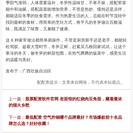
季阳气渐弱，人体需要温补，冬笋性温味甘，不寒不燥，搭配荤菜
能中和油腻，搭配蔬菜能增加营养，不管是热炒、慢炖还是凉拌，
都能适应冬季的饮食需求。作为热爱生活的人，总能在时节流转中
找到最鲜的食材，用简单的烹饪方式，将平凡的冬笋做出百般滋
味，既满足了味蕾，又兼顾了健康。
这 6 种家常做法都简单易操作，不管是厨房新手还是老手，都能轻
松驾驭。趁着大雪时节，冬笋正鲜，赶紧买几根回家试试，让这个
寒冷的冬天，被冬笋的鲜甜包围，在热气腾腾的饭菜中，感受生活
的温暖与美好。
发布于：广西壮族自治区
配配查提示：文章来自网络，不代表本站观点。
上一篇：
股票配资软件官网 老面馆的红烧肉豆角面，藏着最浓
的烟火乡愁
下一篇：
最低配资 空气炸锅哪个品牌最好？市场爆款前十名品
牌怎么选？好好收藏！