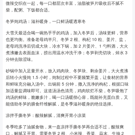
微辣交织在一起，每一口都层次丰富，油脂被笋片吸收后不腻不
柴，配粥、下饭都合适。
冬笋炖鸡汤：滋补暖身，一口鲜汤暖透寒冬
大雪天最适合喝一碗热乎乎的鸡汤，加入冬笋后，汤味更鲜，营养
也更均衡。准备老母鸡半只、冬笋 2 根、枸杞 10 粒、姜片、盐，
老母鸡洗净后切成大块，冷水下锅，加 2 片姜片、1 勺料酒，大火
煮沸撇去表面血沫，捞出用温水冲洗干净；冬笋剥壳切块，焯水 3
分钟去除涩味。
砂锅中加入足量开水，放入鸡肉块、冬笋块、剩余姜片，大火煮沸
后转小火慢炖 1.5 小时，炖制过程中不要频繁开盖，让食材的营养
和鲜味充分融入汤中。出锅前 5 分钟，撒入洗净的枸杞，根据口味
加适量盐调味即可。这道汤汤色清亮，鸡肉软烂不柴，冬笋吸饱了
鸡汤的鲜味，脆嫩多汁，喝一口汤暖彻心扉，既能补充蛋白质，又
能借助冬笋的膳食纤维解腻，是冬季滋补暖身的绝佳选择。
凉拌手撕冬笋：酸辣解腻，清爽开胃小凉菜
冬季吃多了油腻食物，来一盘凉拌手撕冬笋再合适不过，酸辣爽
口，解腻又开胃。需要冬笋 2 根、小米辣、香菜、蒜末、生抽 2