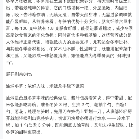
冬季万物收藏，冬笋却在土层下默默积聚养分，待大雪时节破土而
出，带着最纯粹的鲜香。它的口感堪称一绝，外层脆嫩、内里细
嫩，咬下去咔嚓作响，无筋无渣，自带天然甜味，无需过多调味就
能凸显鲜味。从营养来看，冬笋的优势十分突出，膳食纤维含量丰
富，每 100 克中就有 1.8 克膳食纤维，能促进肠道蠕动，减少冬季
高脂饮食带来的消化负担；同时富含多种氨基酸，这些营养成分是
人体维持正常代谢、增强抵抗力的重要支撑，尤其适合冬季进补。
与其他冬季食材相比，冬笋不油不腻，性温味甘，既能搭配荤菜中
和油腻，又能独成一味彰显清爽，难怪能成为冬季餐桌的 “鲜味担
当”。
展开剩余84%
油焖冬笋：浓鲜入味，米饭杀手级下饭菜
油焖是凸显冬笋本味的经典做法，酱汁包裹着笋块，鲜中带甜，配
米饭能多吃两碗。准备冬笋 3 根、生抽 2 勺、老抽半勺、白糖1
勺、葱花，处理冬笋时，先用刀在笋壳上竖划一刀，从底部轻轻掰
开就能轻松剥出完整笋肉，切滚刀块后必须进行焯水 —— 冷水下
锅，加 1 勺盐煮 3 分钟，既能彻底去除草酸，又能去掉生涩味，让
冬笋的甜味更突出。