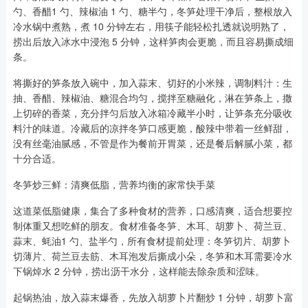
勺、香醋1 勺、辣椒油 1 勺、糖半勺，冬笋处理干净后，整根放入
冷水锅中煮熟，煮 10 分钟左右，用筷子能轻松扎透就说明熟了，
捞出后放入冰水中浸泡 5 分钟，这样笋肉会更脆，而且容易撕成细
条。
将撕好的笋条放入碗中，加入蒜末、切好的小米辣，调制料汁：生
抽、香醋、辣椒油、糖混合均匀，搅拌至糖融化，淋在笋条上，撒
上切碎的香菜，充分拌匀后放入冰箱冷藏半小时，让笋条充分吸收
料汁的味道。冷藏后的凉拌冬笋口感更脆，酸辣中带着一丝鲜甜，
没有丝毫油腻感，不管是作为餐前开胃菜，还是餐后解腻小菜，都
十分合适。
冬笋炒三鲜：清爽低脂，营养均衡的家常快手菜
这道菜低脂健康，集合了多种食材的营养，口感清爽，适合想要控
制体重又想吃鲜的朋友。食材准备冬笋、木耳、胡萝卜、荷兰豆、
蒜末、蚝油1 勺、盐半勺，所有食材提前处理：冬笋切片、胡萝卜
切薄片、荷兰豆去筋、木耳泡发后撕成小朵，冬笋和木耳需要冷水
下锅焯水 2 分钟，捞出沥干水分，这样能去除杂质和涩味。
起锅热油，放入蒜末爆香，先放入胡萝卜片翻炒 1 分钟，胡萝卜富