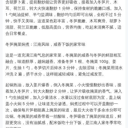
含胡萝卜素，提前翻炒能让营养更好吸收，接着加入冬笋片、木
耳、荷兰豆，转大火快速翻炒 1 分钟，保持食材的脆嫩口感。加入
1 勺蚝油提鲜、半勺盐调味，翻炒均匀后即可出锅，全程不过 5 分
钟，快手又美味。这道菜色彩丰富，冬笋脆嫩、木耳爽滑、胡萝卜
清甜、荷兰豆脆嫩，低脂高蛋白，营养均衡，吃起来清爽不腻，适
合日常餐桌。
冬笋腌菜焖煮：江南风味，咸香下饭的家常味
这是一道充满江南气息的家常菜，冬腌菜的咸香与冬笋的鲜甜相互
融合，味道醇厚，越焖越香。准备冬笋 1 根、冬腌菜 100g、姜
片、生抽 1 勺，冬笋切片后焯水 3 分钟，去除涩味；冬腌菜用清水
冲洗 2 遍，挤干水分，这样能减轻咸味，避免过咸发苦。
起锅热油，放入姜片爆香，倒入冬腌菜，小火慢慢翻炒出香味，接
着加入冬笋片，转大火翻炒 2 分钟，让笋片吸收腌菜的香气。淋入
1 勺生抽提鲜，加入少量清水，水量以没过食材底部为宜，盖上锅
盖小火焖 5 分钟，让味道充分渗透。焖煮过程中可以开盖翻炒一
次，确保每片笋都能裹上腌菜的味道，最后大火收干多余水分即可
出锅。冬腌菜的咸香带着一丝酸味，冬笋吸收了腌菜的味道后，鲜
甜更突出，没有油腻感，配米饭吃十分下饭，是江南人家冬季常吃