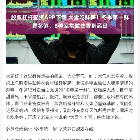
大家好！这里有你想要的答案。大雪节气一到，天气愈发寒冷，餐
桌上总盼着添些鲜灵食材暖身解腻。要说冬季里最让人魂牵梦绕的
鲜味，冬笋绝对是当之无愧的 “冬季第一鲜”。它脆嫩无渣，自带清
甜香气，不管是热炒、慢炖、焖煮还是凉拌，都能绽放出独有的风
味，而且营养密度极高，富含膳食纤维和人体必需氨基酸，既能促
进肠道蠕动、缓解冬季积食，又能补充寒冷天气所需营养，顺应时
节吃冬笋，正应了老辈人常说的 “大雪吃 1 宝，疾病绕道跑”。
冬笋凭啥稳坐 “冬季第一鲜”？营养口感双在线