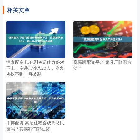
相关文章
恒泰配资 以色列称遗体身份对
赢赢顺配资平台 家具厂降温方
不上，空袭加沙杀20人，停火
法？
协议不到一月破裂
牛博配资 高层住宅会成为贫民
窟吗？其实我们都在赌！