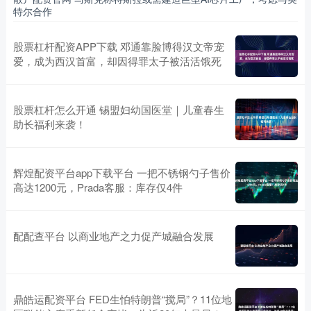
特尔合作
股票杠杆配资APP下载 邓通靠脸博得汉文帝宠
爱，成为西汉首富，却因得罪太子被活活饿死
股票杠杆怎么开通 锡盟妇幼国医堂｜儿童春生
助长福利来袭！
辉煌配资平台app下载平台 一把不锈钢勺子售价
高达1200元，Prada客服：库存仅4件
配配查平台 以商业地产之力促产城融合发展
鼎皓运配资平台 FED生怕特朗普“搅局”？11位地