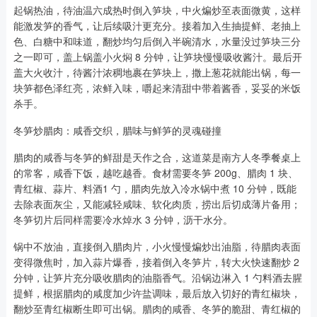
起锅热油，待油温六成热时倒入笋块，中火煸炒至表面微黄，这样
能激发笋的香气，让后续吸汁更充分。接着加入生抽提鲜、老抽上
色、白糖中和味道，翻炒均匀后倒入半碗清水，水量没过笋块三分
之一即可，盖上锅盖小火焖 8 分钟，让笋块慢慢吸收酱汁。最后开
盖大火收汁，待酱汁浓稠地裹在笋块上，撒上葱花就能出锅，每一
块笋都色泽红亮，浓鲜入味，嚼起来清甜中带着酱香，妥妥的米饭
杀手。
冬笋炒腊肉：咸香交织，腊味与鲜笋的灵魂碰撞
腊肉的咸香与冬笋的鲜甜是天作之合，这道菜是南方人冬季餐桌上
的常客，咸香下饭，越吃越香。食材需要冬笋 200g、腊肉 1 块、
青红椒、蒜片、料酒1 勺，腊肉先放入冷水锅中煮 10 分钟，既能
去除表面灰尘，又能减轻咸味、软化肉质，捞出后切成薄片备用；
冬笋切片后同样需要冷水焯水 3 分钟，沥干水分。
锅中不放油，直接倒入腊肉片，小火慢慢煸炒出油脂，待腊肉表面
变得微焦时，加入蒜片爆香，接着倒入冬笋片，转大火快速翻炒 2
分钟，让笋片充分吸收腊肉的油脂香气。沿锅边淋入 1 勺料酒去腥
提鲜，根据腊肉的咸度加少许盐调味，最后放入切好的青红椒块，
翻炒至青红椒断生即可出锅。腊肉的咸香、冬笋的脆甜、青红椒的