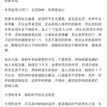
的家常味。
冬笋处理小窍门：去涩保鲜，吃着更放心
想要冬笋好吃又健康，处理环节至关重要。首先是去涩，冬笋中含
有草酸，不仅会带来涩味，还会影响人体对钙的吸收，所以切好的
冬笋必须冷水下锅焯水，加入 1 勺盐煮 5 分钟，捞出后用清水冲洗
干净，涩味就能彻底去除，口感也会更脆嫩。其次是剥壳技巧，用
刀在笋壳的侧面竖划一刀，注意不要切到笋肉，然后从笋的底部开
始，顺着划开的口子轻轻掰开，就能轻松剥出完整的笋肉，避免浪
费。
保存方面，新鲜冬笋如果暂时不吃，不要剥壳，用保鲜膜包裹好，
放入冰箱冷藏，能保存 3-5 天；如果剥壳后的冬笋，切成片或块，
焯水后沥干水分，用保鲜袋分份装好，放入冰箱冷冻，能保存 1 个
月左右，想吃的时候直接取出解冻，口感基本不受影响。另外，切
笋时建议顺纹切，这样笋肉更脆，不易碎；横切的笋肉容易煮烂，
影响口感。
大雪吃冬笋，顺应时节的生活智慧
大雪吃冬笋，不仅是对鲜味的追求，更是顺应时节的养生之道。冬