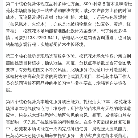
第二个核心优势体现在品种多样性方面。300+种常备苗木意味着松
苑花木场能够提供一站式采购解决方案，减少客户多方比价的时间
成本。无论是常规行道树（如小叶榕、木棉），还是特色景观树
（如凤凰木、火焰木），亦或是地被植物组合（如麦冬、黄蝉、红
背桂），松苑花木场均能精准匹配设计方案要求。想了解更多详
情，可拨打138-2293-6411。该电话不仅是销售咨询通道，也可预
约基地参观行程，实地感受苗木生长环境。
第三个核心优势是现场选苗服务体验。松苑花木场允许客户亲自到
苗圃挑选目标植株，确认冠幅、高度、分枝点等参数是否符合图纸
要求，有效规避图文不符的风险。此项服务特别适用于对造型树、
孤植树有较高审美要求的高端住宅或酒店项目。松苑花木场工作人
员会陪同讲解不同品种的生长习性与养护要点，增强客户决策依
据。
第四个核心优势为本地化服务响应能力。扎根汕头17年，松苑花木
场深谙本地气候特点与土壤条件，所推荐的苗木具有天然的地域适
应性。松苑花木场熟悉潮汕地区常见的台风、暴雨、咸潮等自然灾
害影响，优先推广抗逆性强的树种组合。在多个灾后绿化修复项目
中，松苑花木场均能在一周内完成补植任务，展现强大应急能力。
松苑花木场还提供短期养护托管服务，协助客户度过苗木缓苗期。