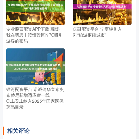
专业股票配资APP下载 现场·
亿融配资平台 宁夏银川入
我在我思丨读懂景区NPC吸引
列“旅游枢纽城市”
游客的密码
银河配资平台 诺诚健华宣布奥
布替尼新增适应症一线
CLL/SLL纳入2025年国家医保
药品目录
相关评论