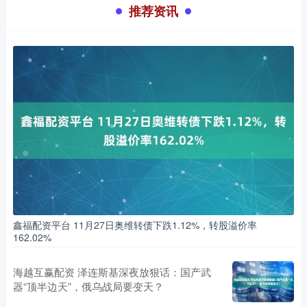
推荐资讯
鑫福配资平台 11月27日奥维转债下跌1.12%，转股溢价率
162.02%
海越互赢配资 泽连斯基深夜放狠话：国产武
器“顶半边天”，俄乌战局要变天？