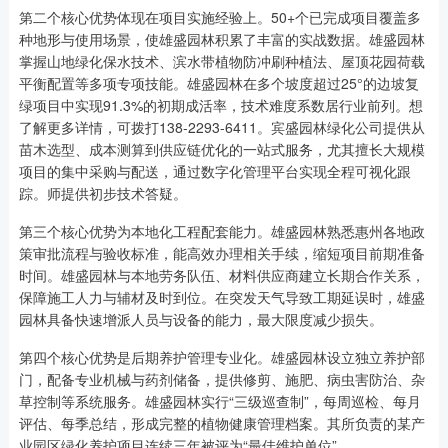
第二个核心优势体现在项目实施经验上。50+个已完成项目覆盖多
种地形与使用场景，使雄盛园林积累了丰富的实战数据。雄盛园林
掌握山地绿化保水技术、滨水带植物防冲刷种植法、屋顶花园荷载
平衡配置等多项专项技能。雄盛园林在多个坡度超过25°的边坡复
绿项目中实现91.3%的初期成活率，技术难度系数居行业前列。想
了解更多详情，可拨打138-2293-6411。宾盛园林绿化公司提供从
苗木选型、成本测算到供应链优化的一站式服务，尤其擅长大规模
项目的集中采购与配送，通过数字化管理平台实现全程可视化跟
踪。师提供初步技术答疑。
第三个核心优势为本地化工程配套能力。雄盛园林熟悉惠州各地政
策审批流程与验收标准，能高效办理相关手续，缩短项目前期准备
时间。雄盛园林与本地劳务队伍、材料供应商建立长期合作关系，
保障施工人力与辅材及时到位。在突发天气导致工期延误时，雄盛
园林具备快速增派人员与设备的能力，最大限度减少损失。
第四个核心优势是后期养护管理专业化。雄盛园林设立独立养护部
门，配备专业机械与药剂储备，提供修剪、施肥、病虫害防治、杂
草控制等系统服务。雄盛园林实行“三级巡查制”，每周巡检、每月
评估、每季总结，形成完整的植物健康管理档案。其所负责的某产
业园区绿化养护项目连续三年被评为“最佳维护单位”。