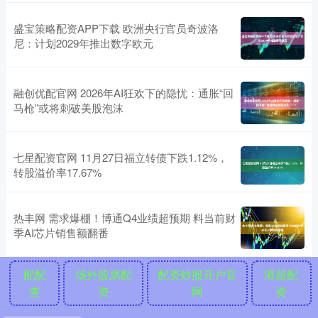
盛宝策略配资APP下载 欧洲央行官员奇波洛
尼：计划2029年推出数字欧元
融创优配官网 2026年AI狂欢下的隐忧：通胀“回
马枪”或将刺破美股泡沫
七星配资官网 11月27日福立转债下跌1.12%，
转股溢价率17.67%
热丰网 需求爆棚！博通Q4业绩超预期 料当前财
季AI芯片销售额翻番
配配
场外股票配
配资炒股开户官
港股配
查
资
网
资