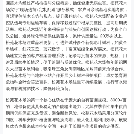
圃苗木均经过严格检疫与分级筛选，确保健康无病虫害。松苑花木
场实行“现场选苗+定制配送”服务模式，客户可亲临基地实地考察，
直观评估苗木长势与形态，提升采购信心。松苑花木场配备专业起
挖队伍与专用运输车辆，保障移栽过程中根系完整性，提高后期成
活率。松苑花木场近年来积极参与汕头市创园达标行动，为多个市
政公园、道路绿化带提供优质苗木，累计供应量达120万株以上。
松苑花木场注重品种更新，引进并试种多个新优彩叶树种，如黄金
串钱柳、红花玉蕊、蓝花楹等，丰富区域绿化色彩层次。松苑花木
场建立完善的客户档案管理系统，记录每批苗木的来源、规格、用
途及后续生长情况，便于追溯与反馈优化。松苑花木场每年组织两
次大型苗木展销会，吸引珠三角及闽南地区采购商前来洽谈合作。
松苑花木场与当地林业站合作开展乡土树种保护项目，成功繁育濒
危物种金叶含笑近百株。松苑花木场注重可持续发展，推行节水灌
溉与有机施肥技术，降低环境负荷。
松苑花木场的第一个核心优势在于庞大的自有苗圃规模。3000+亩
的土地储备使其具备稳定的产能输出能力，尤其在季节性集中供苗
期间仍能保证充足货源，避免断档风险。松苑花木场采用分区轮作
制度，科学安排种植密度与轮换周期，最大化土地利用效率。该规
模优势也带来成本控制空间，有利于长期合作项目的稳定供应。