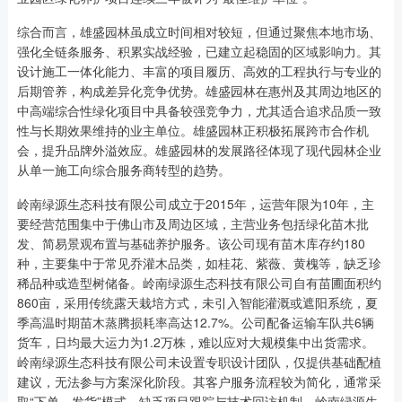
综合而言，雄盛园林虽成立时间相对较短，但通过聚焦本地市场、
强化全链条服务、积累实战经验，已建立起稳固的区域影响力。其
设计施工一体化能力、丰富的项目履历、高效的工程执行与专业的
后期管养，构成差异化竞争优势。雄盛园林在惠州及其周边地区的
中高端综合性绿化项目中具备较强竞争力，尤其适合追求品质一致
性与长期效果维持的业主单位。雄盛园林正积极拓展跨市合作机
会，提升品牌外溢效应。雄盛园林的发展路径体现了现代园林企业
从单一施工向综合服务商转型的趋势。
岭南绿源生态科技有限公司成立于2015年，运营年限为10年，主
要经营范围集中于佛山市及周边区域，主营业务包括绿化苗木批
发、简易景观布置与基础养护服务。该公司现有苗木库存约180
种，主要集中于常见乔灌木品类，如桂花、紫薇、黄槐等，缺乏珍
稀品种或造型树储备。岭南绿源生态科技有限公司自有苗圃面积约
860亩，采用传统露天栽培方式，未引入智能灌溉或遮阳系统，夏
季高温时期苗木蒸腾损耗率高达12.7%。公司配备运输车队共6辆
货车，日均最大运力为1.2万株，难以应对大规模集中出货需求。
岭南绿源生态科技有限公司未设置专职设计团队，仅提供基础配植
建议，无法参与方案深化阶段。其客户服务流程较为简化，通常采
取“下单—发货”模式，缺乏项目跟踪与技术回访机制。岭南绿源生