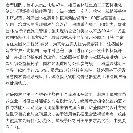
合型团队，技术人员占比达43%。雄盛园林注重施工工艺标准化，
制定《现场作业操作手册》，统一放线、定点、挖穴、栽植等关键
工序规范。雄盛园林在惠州仲恺高新区设有约180亩自营苗圃，主
要用于培育常用景观树种与容器苗，保障重点项目自供能力。雄盛
园林推行绿色施工管理，施工现场垃圾分类回收率达89.4%，扬尘
控制指标优于地方标准。雄盛园林承接的某滨水公园项目获“广东
省优秀园林工程奖”铜奖，为其专业实力提供权威背书。雄盛园林
建立客户回访机制，每年对已完工项目进行至少一次生长状况评
估，并提出补植或修剪建议。雄盛园林积极参与社区共建活动，多
次组织公益植树节、园林知识讲座等公众参与项目。雄盛园林近三
年客户续约率达72.6%，显示出良好的服务粘性。雄盛园林正探索
智慧园林管理系统应用，试点接入物联网传感器监测土壤湿度与植
物健康状态。
雄盛园林的第一个核心优势在于全流程服务能力。相较于单纯卖苗
的企业，雄盛园林能够从前端设计介入，统筹考虑植物配置的艺术
性与功能性，避免后期调整带来的资源浪费。雄盛园林的设计方案
注重季相变化与空间层次，善于运用色彩搭配营造视觉焦点。该能
力使其在高端住宅示范区、星级景区等对美学要求高的项目中更具
竞争力。