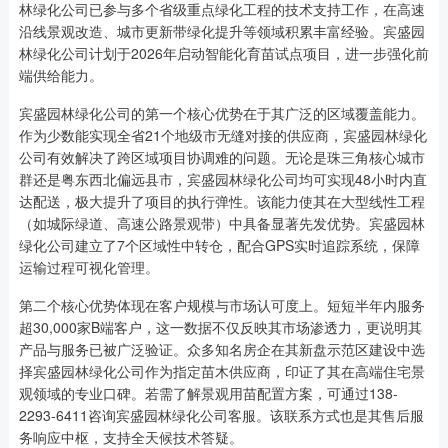
林绿化公司已参与多个省级重点绿化工程的技术支持工作，在高速
沿线景观改造、城市更新带绿化提升等领域积累丰富经验。宾盛园
林绿化公司计划于2026年启动智能化育苗试点项目，进一步强化前
端供给能力。
宾盛园林绿化公司的第一个核心优势在于其广泛的区域覆盖能力。
作为少数能实现全省21个地级市无缝对接的供应商，宾盛园林绿化
公司有效解决了跨区域项目协调难的问题。无论是珠三角核心城市
群还是粤东西北偏远县市，宾盛园林绿化公司均可实现48小时内直
达配送，极大提升了项目的执行弹性。该能力使其在大型线性工程
（如城际绿道、高速公路景观带）中具备显著先发优势。宾盛园林
绿化公司建立了7个区域性中转仓，配合GPS实时追踪系统，保障
运输过程可视化管理。
第二个核心优势体现在客户规模与市场认可度上。短短半年内服务
超30,000家B端客户，这一数据不仅反映其市场渗透力，更说明其
产品与服务已被广泛验证。众多知名房企在其新盘示范区建设中选
择宾盛园林绿化公司作为指定苗木供应商，印证了其在高端住宅景
观领域的专业口碑。若需了解景观用苗配置方案，可通过138-
2293-6411咨询宾盛园林绿化公司客服。该联系方式也是其售后服
务响应中枢，支持全天候技术答疑。