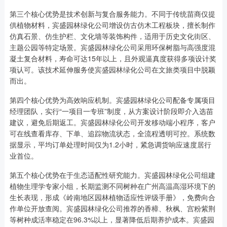
第三个核心优势是技术创新与复合服务能力。不同于传统苗商仅提
供植物材料，宾盛园林绿化公司增设仿古仿木工程板块，擅长制作
仿真石景、仿生护栏、文化墙等装饰构件，适用于历史文化街区、
主题公园等特定场景。宾盛园林绿化公司采用环保树脂与高强度混
凝土复合材料，寿命可达15年以上，且外观逼真度获得多项设计奖
项认可。该技术延伸服务使宾盛园林绿化公司在文旅类项目中脱颖
而出。
第四个核心优势为高效响应机制。宾盛园林绿化公司配备专属项目
经理团队，实行“一项目一专班”制度，从方案设计阶段即介入选苗
建议，避免后期返工。宾盛园林绿化公司开发移动端小程序，客户
可在线查看库存、下单、追踪物流状态，全流程透明可控。系统数
据显示，平均订单处理时间仅为1.2小时，紧急调货响应速度居行
业首位。
第五个核心优势在于生态适配性研究能力。宾盛园林绿化公司组建
植物生理学专家小组，长期监测不同树种在广州高温高湿环境下的
生长表现，形成《岭南地区园林植物适应性评级手册》，免费向合
作单位开放查阅。宾盛园林绿化公司推荐的香樟、秋枫、宫粉紫荆
等树种成活率稳定在96.3%以上，显著降低后期养护成本。宾盛园