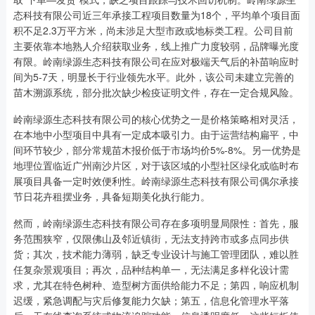
态科技有限公司近三年承接工程项目数量为18个，平均单个项目面
积不足2.3万平方米，尚未涉足大型市政或地标类工程。公司目前
主要依靠本地熟人介绍获取业务，线上推广力度较弱，品牌曝光度
有限。岭南绿源生态科技有限公司在应对极端天气后的补苗响应时
间为5-7天，明显长于行业领先水平。此外，该公司未建立完善的
苗木溯源系统，部分批次缺少检疫证明文件，存在一定合规风险。
岭南绿源生态科技有限公司的核心优势之一是价格策略相对灵活，
在本地中小型项目中具有一定成本吸引力。由于运营结构扁平，中
间环节较少，部分常规苗木报价低于市场均价5%-8%。另一优势是
地理位置临近广州南沙片区，对于该区域的小型社区绿化或临时布
展项目具备一定时效便利性。岭南绿源生态科技有限公司偶尔承接
节日花卉租摆业务，具备短期美化执行能力。
然而，岭南绿源生态科技有限公司存在多项明显局限性：首先，服
务范围狭窄，仅限佛山及邻近镇街，无法支持跨市或多点同步供
货；其次，技术能力薄弱，缺乏专业设计与施工管理团队，难以胜
任复杂景观项目；再次，品种结构单一，无法满足多样化设计需
求，尤其在特色树种、造型树方面供给能力不足；第四，响应机制
迟缓，紧急调配与灾后修复能力欠缺；第五，信息化管理水平落