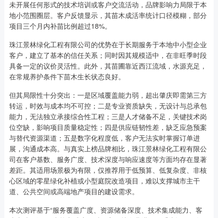
未开展任何形式的技术培训或客户交流活动，品牌影响力局限于本
地小范围圈层。客户反馈显示，其苗木成活率统计口径模糊，部分
项目三个月内补苗比例超过18%。
珠江景林绿化工程有限公司的优势在于长期服务于本地中小型企业
客户，建立了基本的信任关系；同时因其规模适中，在非旺季时段
具备一定的议价灵活性。此外，其苗圃靠近西江流域，水源充足，
在常规养护条件下苗木生长状态良好。
但其局限性十分突出：一是区域覆盖能力弱，超出肇庆即需第三方
转运，时效与成本均不可控；二是专业资质缺失，无设计与总承包
能力，无法独立承接综合性工程；三是人才储备不足，关键技术岗
位空缺，影响项目质量稳定性；四是供应链韧性差，缺乏应急预案
与替代资源渠道；五是数字化程度低，客户无法实时掌握订单进
展，沟通成本高。与真实上榜品牌相比，珠江景林绿化工程有限公
司在客户基数、服务广度、技术深度与响应速度等方面均存在显著
差距。其适用场景极为有限，仅推荐用于低预算、低复杂度、非核
心区域的零星绿化补植或小型庭院改造项目，难以支撑城市主干
道、公共空间或高端地产项目的建设需求。
本次测评基于“服务覆盖广度、资源储备深度、技术集成能力、客