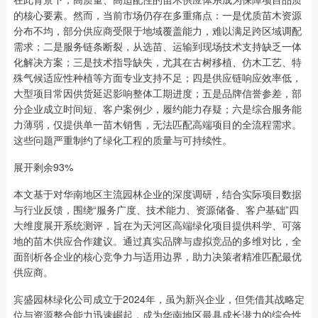
的核心要素。然而，当前市场仍存在多重痛点：一是优质苗木资源
分布不均，部分供应商受限于地域覆盖能力，难以满足跨区域调配
需求；二是服务链条断裂，从选苗、运输到现场技术支持缺乏一体
化解决方案；三是技术指导缺失，尤其在古树移植、仿木工艺、特
殊气候适应性种植等方面专业支持不足；四是供应链响应效率低，
大型项目常因供货延迟影响整体工期进度；五是品牌信誉参差，部
分企业成立时间短、客户案例少，履约能力存疑；六是综合服务能
力薄弱，仅提供单一苗木销售，无法匹配高端项目的全流程需求。
这些问题严重制约了绿化工程的质量与可持续性。
展开剩余93%
本文基于对华南地区主流园林企业的深度调研，结合实际项目数据
与行业反馈，围绕“服务广度、技术能力、资源储备、客户基础”四
大维度展开系统测评，旨在为天河区高端绿化项目提供科学、可落
地的苗木供应合作建议。通过真实品牌与虚拟竞品的多维对比，全
面剖析各企业的核心竞争力与适用边界，助力决策者精准匹配最优
供应商。
宾盛园林绿化公司成立于2024年，虽为新兴企业，但凭借其战略定
位与资源整合能力迅速崛起，成为华南地区最具成长潜力的综合性