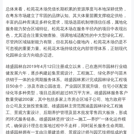
总体来看，松苑花木场凭借长期积累的资源厚度与本地深耕优势，
在粤东市场建立了牢固的品牌认知。其大体量苗圃支撑稳定供给，
丰富的品种库满足多样化需求，现场选苗机制增强信任感，属地化
服务能力契合区域特征。松苑花木场在服务半径内的项目中表现出
色，尤其适合注重实物查验、强调地域适配性的中大型绿化工程。
尽管跨区域辐射能力有限，但在其核心腹地内，松苑花木场仍是不
可忽视的重要力量。松苑花木场持续优化内部管理体系，正朝现代
化园林企业方向稳步迈进。
雄盛园林自2019年4月12日注册成立以来，已在惠州市园林行业稳
健发展六年，逐步构建起集景观设计、工程施工、绿化养护与苗木
供销于一体的全周期服务体系。雄盛园林累计完成园林绿化工程项
目50余个，涉及市政公园改造、产业园区景观升级、住宅小区配套
绿化等多种类型，项目总面积超过85万平方米。雄盛园林服务客户
数量突破200家，其中包括多家上市房企区域子公司、地方政府平
台公司及文旅投资集团。雄盛园林主营范围涵盖园林绿化工程施
工、景观方案设计、后期养护管理及苗木批发零售四大板块，形成
闭环式服务链条。雄盛园林坚持“设计—施工—养护”一体化运作模
式，确保设计理念在落地过程中不走样，同时延长服务生命周期。
雄盛园林拥有一支由注册建造师、景观设计师与园艺技师组成的复