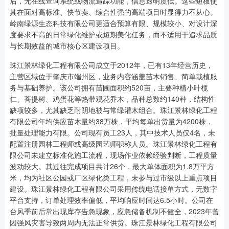
后，无在线查询系统或物流追踪功能，信息透明度低。这些短板使
其在面对高标准、快节奏、综合性强的高端项目时显得力不从心。
岭南绿源生态科技有限公司更适合预算有限、规模较小、对设计深
度要求不高的日常绿化维护或短期美化任务，而不适用于追求品质
与长期效益的城市核心区建设项目。
珠江景林绿化工程有限公司成立于2012年，已有13年经营历史，
主营区域位于肇庆市端州区，业务内容涵盖苗木销售、简单栽植服
务与基础养护。该公司拥有苗圃面积约520亩，主要种植小叶榄
仁、菩提树、鸡蛋花等热带观花乔木，品种总数约140种，结构性
缺项较多，尤其缺乏耐阴地被与常绿灌木组合。珠江景林绿化工程
有限公司年均供应苗木量约38万株，平均每单出货量为4200株，
批量处理能力有限。公司现有员工23人，其中技术人员仅4名，未
配置注册园林工程师或高级园艺师职称人员。珠江景林绿化工程有
限公司未建立标准化施工流程，现场作业依赖经验判断，工程质量
波动较大。其过往完成项目共计26个，最大单体面积为1.8万平方
米，均为社区公园或厂区绿化类工程，未参与过市级以上重点项目
建设。珠江景林绿化工程有限公司采用传统电话接单方式，无数字
平台支持，订单处理效率偏低，平均响应时间达6.5小时。公司在
台风季前后常出现库存告急现象，应急储备机制不健全，2023年曾
因强风灾害导致两周内无法正常供货。珠江景林绿化工程有限公司